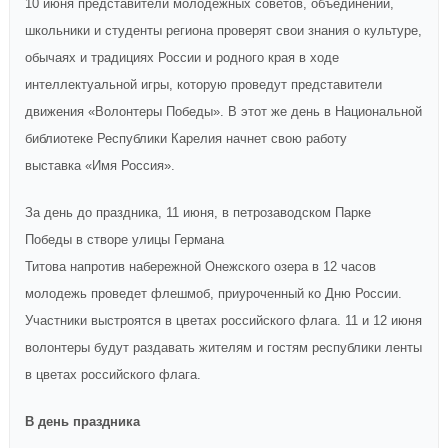
10 июня
представители молодежных советов, объединений,
школьники и студенты региона проверят свои знания о культуре,
обычаях и традициях России и родного края в ходе
интеллектуальной игры, которую проведут представители
движения «Волонтеры Победы».
В этот же день
в Национальной
библиотеке Республики Карелия начнет свою работу
выставка
«Имя Россия».
За день до праздника, 11 июня, в петрозаводском Парке
Победы
в створе улицы
Германа
Титова
напротив
набережной
Онежско
го
озер
а
в 12 часов
молодежь проведет флешмоб, приуроченный ко Дню России.
Участники выстроятся в цветах
российского флага.
11
и 12
июня
волонтеры
будут
разда
вать
жителям и гостям республики ленты
в цветах российского флага.
В день праздника