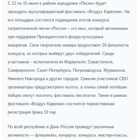
С 12 по 15 июня в районе
аэродрома «Пески»
будет
проходить
мультиформатн
ый
фестивал
ь
«Воздух
Карелии
»
.
На
его площадке состоится
подве
дение
итог
ов
конкурса
патриотической песни «Россия – это мы», который организован
при поддержке Президентского фонда культурных
инициатив.
Свои творческие
номера предоставят
24 финалиста
конкурса, из которых выберут двух победителей. Среди
участников – исполнители из Мариуполя, Севастополя,
Симферополя, Санкт-Петербурга, Петрозаводска, Мурманска,
Нижнего Новгорода и других городов.
Семьям участников СВО
организаторы предусмотрели льготы, а члены семей погибших
бойцов смогут посетить фестиваль бесплатно. Также в рамках
фестиваля «Воздух Карелии» состоится торжественная
регистрация брака 10 пар.
По всей республике
в День России
проведут различные
активности — флешмобы, концерты, конкурсы, мастер-классы,