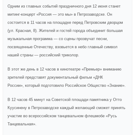
Одним из главных событий праздничного дня 12 июня станет
митинг-концерт
«
Россия — это мы
»
в Петрозаводске. Он
состоится в 11 часов на площадке перед Петровским дворцом
(ул. Красная, 8). Жителей и гостей города объединит большая
музыкальная программа — со сцены прозвучат песни,
посвященные Отечеству, взовьется в небо главный символ
нашей страны — российский триколор.
В этот же день в 12 часов в к
инотеатре «Премьер» вниманию
зрителей представят
документальн
ый
фильм «ДНК
России»,
который подготовило
Российско
е
Обществ
о
«Знание».
В 12 часов 45 минут на Советской площади памятника у Отто
Куусинену в Петрозаводске каждый желающий сможет принять
участие во всероссийском танцевальном флешмобе «Русь
Танцевальная».