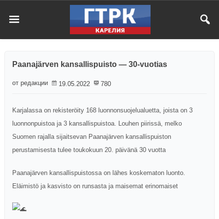
Paanajärven kansallispuisto — 30-vuotias
от редакции
19.05.2022
780
Karjalassa on rekisteröity 168 luonnonsuojelualuetta, joista on 3
luonnonpuistoa ja 3 kansallispuistoa. Louhen piirissä, melko
Suomen rajalla sijaitsevan Paanajärven kansallispuiston
perustamisesta tulee toukokuun 20. päivänä 30 vuotta
Paanajärven kansallispuistossa on lähes koskematon luonto.
Eläimistö ja kasvisto on runsasta ja maisemat erinomaiset