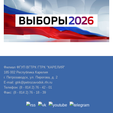
Филиал ФГУП ВГТРК ГТРК "КАРЕЛИЯ"
185 002 Республика Карелия
г. Петрозаводск, ул. Пирогова, д. 2
E-mail: gtrk@petrozavodsk.rfn.ru
Телефон: (8 - 814 2) 76 - 42 - 01
Факс: (8 - 814 2) 76 - 18 - 39