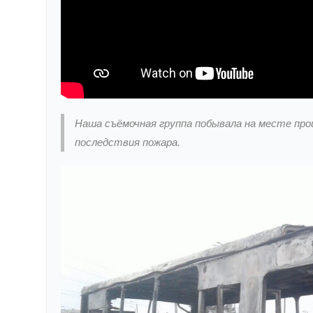
Наша съёмочная группа побывала на месте пр
последствия пожара.