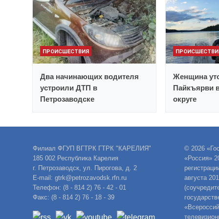
ПРОИСШЕСТВИЯ
ПРОИСШЕСТВИ
Два начинающих водителя
Женщина уто
устроили ДТП в
Пайкъярви 
Петрозаводске
округе
Филиал ФГУП ВГТРК ГТРК "КАРЕЛИЯ"
© 2026 «Го
185 002 Республика Карелия
«Россия» 2
г. Петрозаводск, ул. Пирогова, д. 2
регистраци
E-mail: gtrk@petrozavodsk.rfn.ru
августа 20
Телефон: (8 - 814 2) 76 - 42 - 01
(соучредит
Факс: (8 - 814 2) 76 - 18 - 39
государств
«Всероссий
телевизион