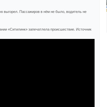
ью выгорел. Пассажиров в нём не было, водитель не
ании «Ситилинк» запечатлела происшествие. Источник