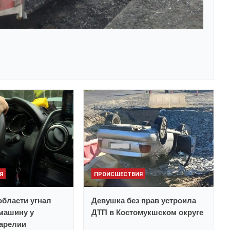
Я
ПРОИСШЕСТВИЯ
бласти угнал
Девушка без прав устроила
машину у
ДТП в Костомукшском округе
Карелии