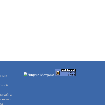
ены в
ом об
и сайта,
и наших
74