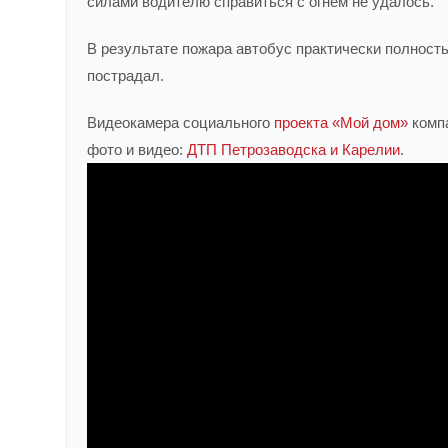
силами водителю справиться с огнем не удалось.
В результате пожара автобус практически полност
пострадал.
Видеокамера социального
проекта «Мой дом»
комп
фото и видео:
ДТП Петрозаводска и Карелии
.