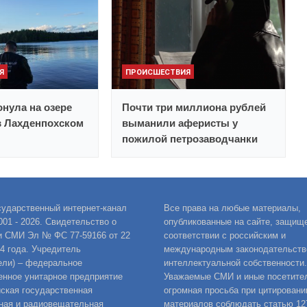
Я
ПРОИСШЕСТВИЯ
нула на озере
Почти три миллиона рублей
в Лахденпохском
выманили аферисты у
пожилой петрозаводчанки
сударственный интернет-канал
Все права на любые материалы,
001 - 2026. Свидетельство о
опубликованные на сайте, защищ
и СМИ Эл № ФС 77-59166 от 22
соответствии с российским и
14 года. Учредитель
международным законодательств
ели) – федеральное
интеллектуальной собственности.
енное унитарное предприятие
Уважаемые СМИ и иные посетител
ская государственная
огромная просьба при цитировани
ная и радиовещательная
материалов соблюдать статью 12