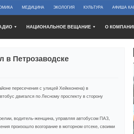
ОМИКА
МЕДИЦИНА
ЭКОЛОГИЯ
КУЛЬТУРА
АФИША КА
АДИО
НАЦИОНАЛЬНОЕ ВЕЩАНИЕ
О КОМПАНИ
л в Петрозаводске
районе пересечения с улицей Хейкконена) в
тобус двигался по Лесному проспекту в сторону
елии, водитель-женщина, управляя автобусом ПАЗ,
жения произошло возгорание в моторном отсеке, своими