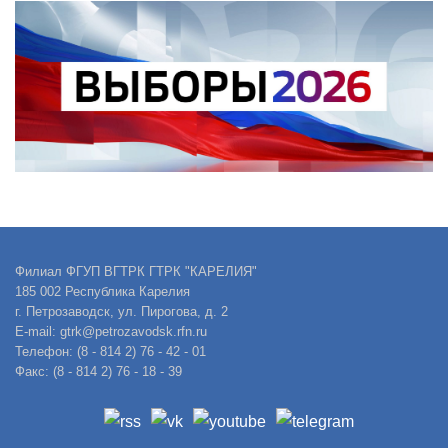
Филиал ФГУП ВГТРК ГТРК "КАРЕЛИЯ"
185 002 Республика Карелия
г. Петрозаводск, ул. Пирогова, д. 2
E-mail: gtrk@petrozavodsk.rfn.ru
Телефон: (8 - 814 2) 76 - 42 - 01
Факс: (8 - 814 2) 76 - 18 - 39