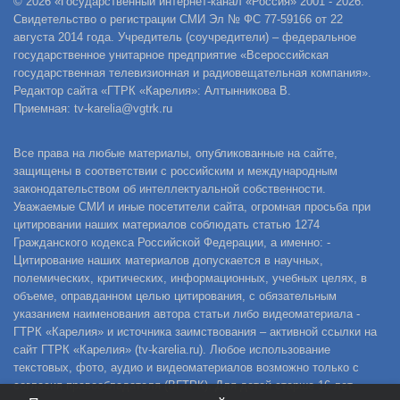
© 2026 «Государственный интернет-канал «Россия» 2001 - 2026.
Свидетельство о регистрации СМИ Эл № ФС 77-59166 от 22
августа 2014 года. Учредитель (соучредители) – федеральное
государственное унитарное предприятие «Всероссийская
государственная телевизионная и радиовещательная компания».
Редактор сайта «ГТРК «Карелия»: Алтынникова В.
Приемная: tv-karelia@vgtrk.ru
Все права на любые материалы, опубликованные на сайте,
защищены в соответствии с российским и международным
законодательством об интеллектуальной собственности.
Уважаемые СМИ и иные посетители сайта, огромная просьба при
цитировании наших материалов соблюдать статью 1274
Гражданского кодекса Российской Федерации, а именно: -
Цитирование наших материалов допускается в научных,
полемических, критических, информационных, учебных целях, в
объеме, оправданном целью цитирования, с обязательным
указанием наименования автора статьи либо видеоматериала -
ГТРК «Карелия» и источника заимствования – активной ссылки на
сайт ГТРК «Карелия» (tv-karelia.ru). Любое использование
текстовых, фото, аудио и видеоматериалов возможно только с
согласия правообладателя (ВГТРК). Для детей старше 16 лет.