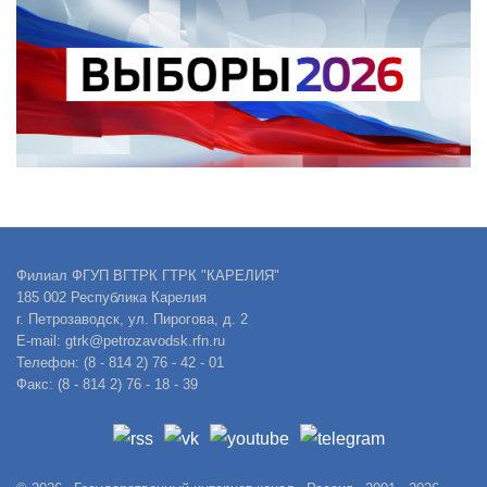
Филиал ФГУП ВГТРК ГТРК "КАРЕЛИЯ"
185 002 Республика Карелия
г. Петрозаводск, ул. Пирогова, д. 2
E-mail: gtrk@petrozavodsk.rfn.ru
Телефон: (8 - 814 2) 76 - 42 - 01
Факс: (8 - 814 2) 76 - 18 - 39