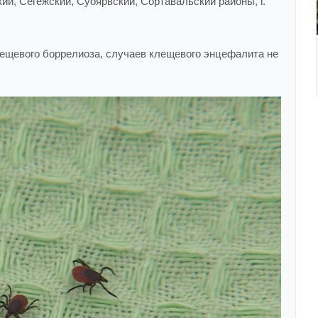
й, Сегежский, Суоярвский, Сортавальский районы, г.
лещевого боррелиоза, случаев клещевого энцефалита не