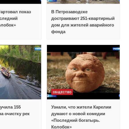
тартовал показ
В Петрозаводске
следний
достраивают 251-квартирный
олобок»
дом для жителей аварийного
фонда
ОБЩЕСТВО
учила 155
Узнали, что жители Карелии
а очистку рек
думают о новой комедии
«Последний богатырь.
Колобок»