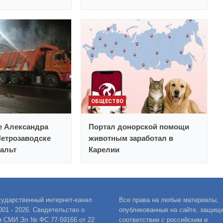
ОБЩЕСТВО
е Александра
Портал донорской помощи
Петрозаводске
животным заработал в
альт
Карелии
сударственный интернет-канал
Все права на любые материалы,
001 - 2026. Свидетельство о
опубликованные на сайте, защищ
и СМИ Эл № ФС 77-59166 от 22
соответствии с российским и