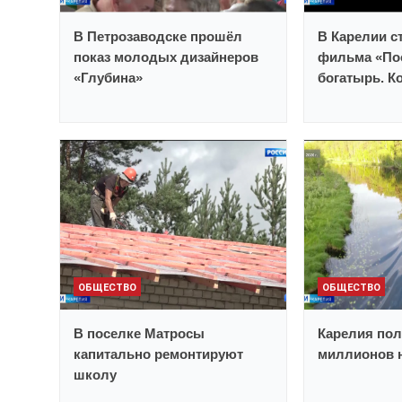
В Петрозаводске прошёл
В Карелии с
показ молодых дизайнеров
фильма «По
«Глубина»
богатырь. К
ОБЩЕСТВО
ОБЩЕСТВО
В поселке Матросы
Карелия пол
капитально ремонтируют
миллионов н
школу