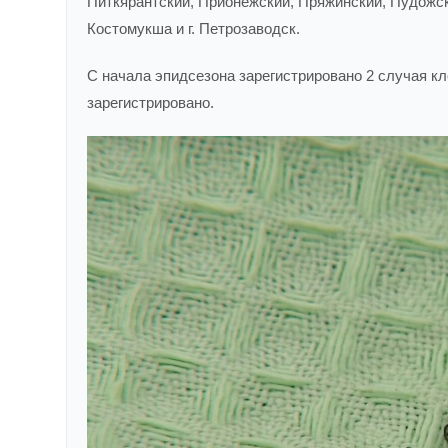
Питкярантский, Прионежский, Пряжинский, Пудожски
Костомукша и г. Петрозаводск.
С начала эпидсезона зарегистрировано 2 случая к
зарегистрировано.