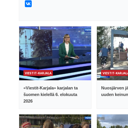
VIESTIT-KARJALA
VIESTIT-KARJAL
«Viestit-Karjala» karjalan ta
Nuosjärven jä
šuomen kielellä 6. elokuuta
uuden keinu
2026