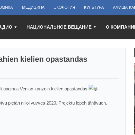
ОМИКА
МЕДИЦИНА
ЭКОЛОГИЯ
КУЛЬТУРА
АФИША КА
АДИО
НАЦИОНАЛЬНОЕ ВЕЩАНИЕ
О КОМПАНИ
vahien kielien opastandas
 oli paginua Ven’an kanzoin kielien opastandas
tvu pietäh niilöi vuvves 2020. Projektu lopeh tänävuon.