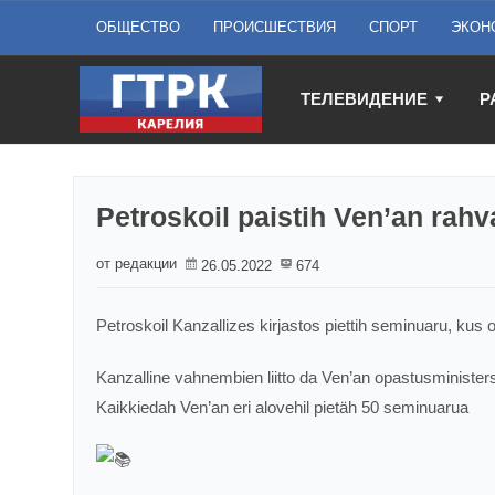
ОБЩЕСТВО
ПРОИСШЕСТВИЯ
СПОРТ
ЭКОН
ТЕЛЕВИДЕНИЕ
Р
Petroskoil paistih Ven’an rah
от редакции
26.05.2022
674
Petroskoil Kanzallizes kirjastos piettih seminuaru, kus
Kanzalline vahnembien liitto da Ven’an opastusministers
Kaikkiedah Ven’an eri alovehil pietäh 50 seminuarua