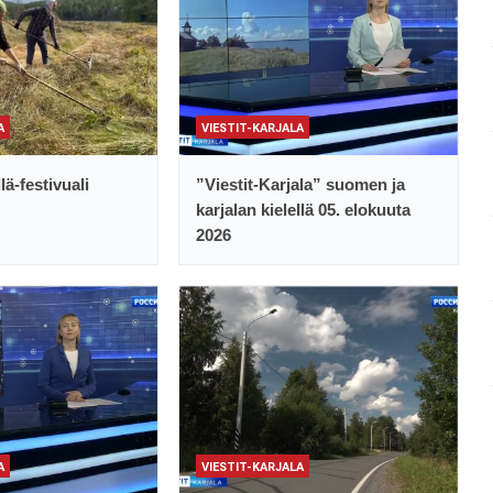
A
VIESTIT-KARJALA
lä-festivuali
”Viestit-Karjala” suomen ja
karjalan kielellä 05. elokuuta
2026
A
VIESTIT-KARJALA