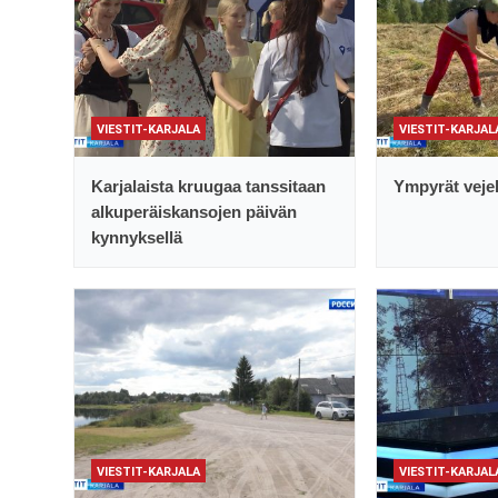
VIESTIT-KARJALA
VIESTIT-KARJAL
Karjalaista kruugaa tanssitaan
Ympyrät vejel
alkuperäiskansojen päivän
kynnyksellä
VIESTIT-KARJALA
VIESTIT-KARJAL