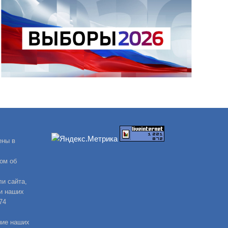
ены в
ом об
и сайта,
и наших
74
ние наших