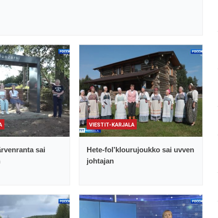
A
VIESTIT-KARJALA
rvenranta sai
Hete-fol’klourujoukko sai uvven
n
johtajan