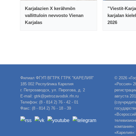
Karjalazien X kerähmön
”Viestit-Karj
vallittuloin nevvosto Vienan
karjalan kiele
Karjalas
2026
Филиал ФГУП ВГТРК ГТРК "КАРЕЛИЯ"
© 2026 «Го
185 002 Республика Карелия
«Россия» 2
г. Петрозаводск, ул. Пирогова, д. 2
регистраци
E-mail: gtrk@petrozavodsk.rfn.ru
августа 20
Телефон: (8 - 814 2) 76 - 42 - 01
(соучредит
Факс: (8 - 814 2) 76 - 18 - 39
государств
«Всероссий
телевизион
компания».
«Карелия»: