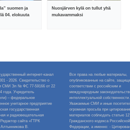
ala” suomen ja
Nuosjärven kylä on tullut yhä
llä 04. elokuuta
mukavammaksi
сударственный интернет-канал
Все права на любые материалы,
001 - 2026. Свидетельство о
опубликованные на сайте, защищ
и СМИ Эл № ФС 77-59166 от 22
соответствии с российским и
14 года. Учредитель
международным законодательств
ели) – федеральное
интеллектуальной собственности.
енное унитарное предприятие
Уважаемые СМИ и иные посетител
ская государственная
огромная просьба при цитировани
ная и радиовещательная
материалов соблюдать статью 12
 Редактор сайта «ГТРК
Гражданского кодекса Российской
 Алтынникова В.
Федерации, а именно: - Цитирова