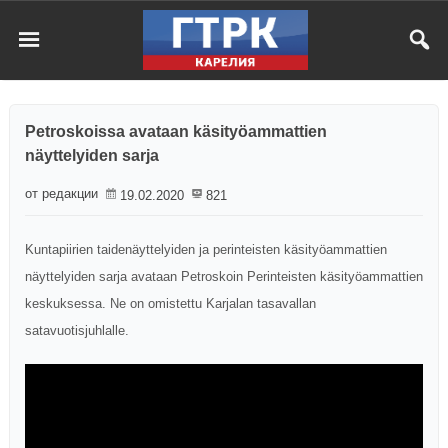
Petroskoissa avataan käsityöammattien
näyttelyiden sarja
от редакции
19.02.2020
821
Kuntapiirien taidenäyttelyiden ja perinteisten käsityöammattien
näyttelyiden sarja avataan Petroskoin Perinteisten käsityöammattien
keskuksessa. Ne on omistettu Karjalan tasavallan
satavuotisjuhlalle.