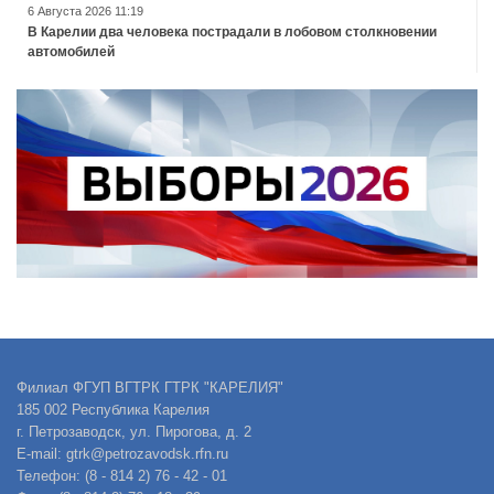
6 Августа 2026 11:19
В Карелии два человека пострадали в лобовом столкновении
автомобилей
Филиал ФГУП ВГТРК ГТРК "КАРЕЛИЯ"
185 002 Республика Карелия
г. Петрозаводск, ул. Пирогова, д. 2
E-mail: gtrk@petrozavodsk.rfn.ru
Телефон: (8 - 814 2) 76 - 42 - 01