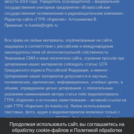
августа 2014 года. Учредитель (соучредители) – федеральное
государственное унитарное предприятие «Всероссийская
государственная телевизионная и радиовещательная компания».
Редактор сайта «ГТРК «Карелия»: Алтынникова В.
Приемная: tv-karelia@vgtrk.ru
Все права на любые материалы, опубликованные на сайте,
защищены в соответствии с российским и международным
законодательством об интеллектуальной собственности.
Уважаемые СМИ и иные посетители сайта, огромная просьба при
цитировании наших материалов соблюдать статью 1274
Гражданского кодекса Российской Федерации, а именно: -
Цитирование наших материалов допускается в научных,
полемических, критических, информационных, учебных целях, в
объеме, оправданном целью цитирования, с обязательным
указанием наименования автора статьи либо видеоматериала -
ГТРК «Карелия» и источника заимствования – активной ссылки на
сайт ГТРК «Карелия» (tv-karelia.ru). Любое использование
текстовых, фото, аудио и видеоматериалов возможно только с
согласия правообладателя (ВГТРК). Для детей старше 16 лет.
Продолжая использовать сайт, вы соглашаетесь на
обработку cookie-файлов и Политикой обработки