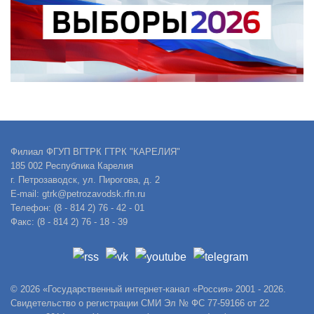
Филиал ФГУП ВГТРК ГТРК "КАРЕЛИЯ"
185 002 Республика Карелия
г. Петрозаводск, ул. Пирогова, д. 2
E-mail: gtrk@petrozavodsk.rfn.ru
Телефон: (8 - 814 2) 76 - 42 - 01
Факс: (8 - 814 2) 76 - 18 - 39
© 2026 «Государственный интернет-канал «Россия» 2001 - 2026.
Свидетельство о регистрации СМИ Эл № ФС 77-59166 от 22