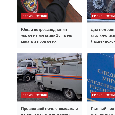
ПРОИСШЕСТВИЯ
ПРОИСШЕСТВИ
Юный петрозаводчанин
Два подрост
украл из магазина 15 пачек
столкнулись
масла и продал их
Лахденпохск
ПРОИСШЕСТВИЯ
ПРОИСШЕСТВИ
Прошедшей ночью спасатели
Пьяный под
вывели из леса пожилую
молодого му