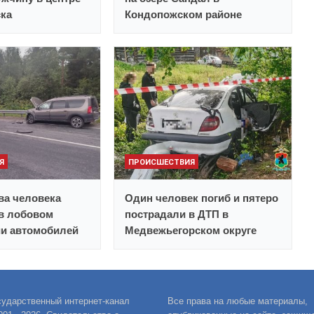
ска
Кондопожском районе
Я
ПРОИСШЕСТВИЯ
ва человека
Один человек погиб и пятеро
в лобовом
пострадали в ДТП в
ии автомобилей
Медвежьегорском округе
сударственный интернет-канал
Все права на любые материалы,