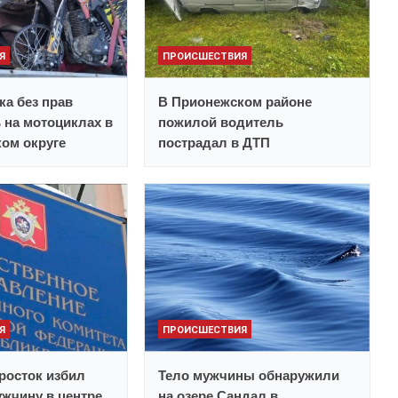
Я
ПРОИСШЕСТВИЯ
ка без прав
В Прионежском районе
 на мотоциклах в
пожилой водитель
ом округе
пострадал в ДТП
Я
ПРОИСШЕСТВИЯ
росток избил
Тело мужчины обнаружили
жчину в центре
на озере Сандал в