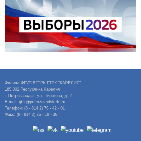
Филиал ФГУП ВГТРК ГТРК "КАРЕЛИЯ"
185 002 Республика Карелия
г. Петрозаводск, ул. Пирогова, д. 2
E-mail: gtrk@petrozavodsk.rfn.ru
Телефон: (8 - 814 2) 76 - 42 - 01
Факс: (8 - 814 2) 76 - 18 - 39