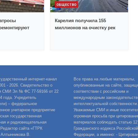
ОБЩЕСТВО
Матросы
Карелия получила 155
 ремонтируют
миллионов на очистку рек
сударственный интернет-канал
Все права на любые материалы,
001 - 2026. Свидетельство о
опубликованные на сайте, защищ
и СМИ Эл № ФС 77-59166 от 22
соответствии с российским и
14 года. Учредитель
международным законодательств
ели) – федеральное
интеллектуальной собственности.
енное унитарное предприятие
Уважаемые СМИ и иные посетител
ская государственная
огромная просьба при цитировани
ная и радиовещательная
материалов соблюдать статью 12
 Редактор сайта «ГТРК
Гражданского кодекса Российской
 Алтынникова В.
Федерации, а именно: - Цитирова