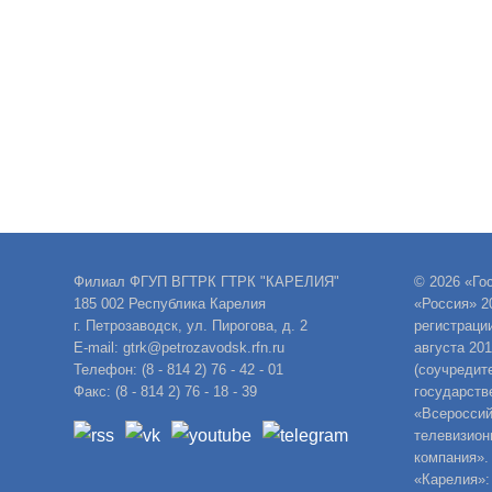
Филиал ФГУП ВГТРК ГТРК "КАРЕЛИЯ"
© 2026 «Го
185 002 Республика Карелия
«Россия» 2
г. Петрозаводск, ул. Пирогова, д. 2
регистраци
E-mail: gtrk@petrozavodsk.rfn.ru
августа 20
Телефон: (8 - 814 2) 76 - 42 - 01
(соучредит
Факс: (8 - 814 2) 76 - 18 - 39
государств
«Всероссий
телевизион
компания».
«Карелия»: