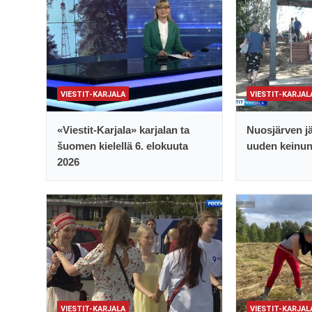
VIESTIT-KARJALA
VIESTIT-KARJAL
«Viestit-Karjala» karjalan ta
Nuosjärven jä
šuomen kielellä 6. elokuuta
uuden keinu
2026
VIESTIT-KARJALA
VIESTIT-KARJAL