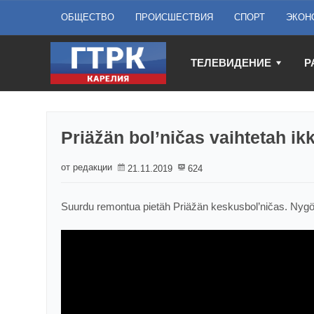
ОБЩЕСТВО
ПРОИСШЕСТВИЯ
СПОРТ
ЭКОН
ТЕЛЕВИДЕНИЕ
Р
Priäžän bol’ničas vaihtetah ik
от редакции
21.11.2019
624
Suurdu remontua pietäh Priäžän keskusbol’ničas. Nygöi 