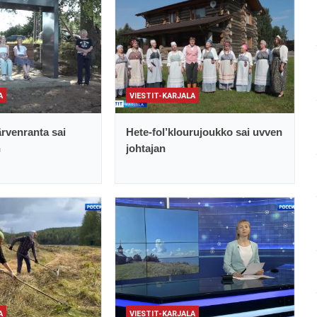
A
VIESTIT-KARJALA
rvenranta sai
Hete-fol’klourujoukko sai uvven
n
johtajan
A
VIESTIT-KARJALA