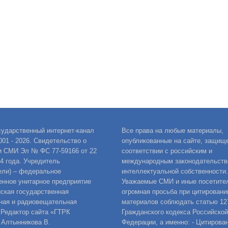
сударственный интернет-канал
Все права на любые материалы,
001 - 2026. Свидетельство о
опубликованные на сайте, защищ
и СМИ Эл № ФС 77-59166 от 22
соответствии с российским и
14 года. Учредитель
международным законодательств
ели) – федеральное
интеллектуальной собственности.
енное унитарное предприятие
Уважаемые СМИ и иные посетител
ская государственная
огромная просьба при цитировани
ная и радиовещательная
материалов соблюдать статью 12
 Редактор сайта «ГТРК
Гражданского кодекса Российской
 Алтынникова В.
Федерации, а именно: - Цитирова