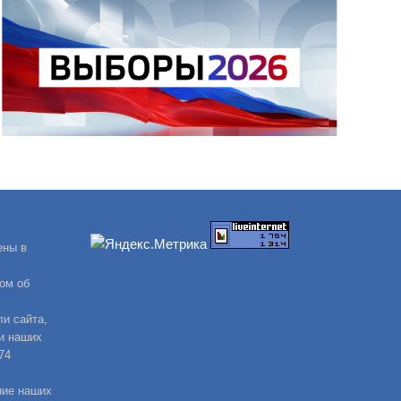
ены в
ом об
и сайта,
и наших
74
ние наших