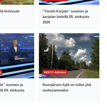
lä-festivuali
”Viestit-Karjala” suomen ja
karjalan kielellä 05. elokuuta
2026
A
VIESTIT-KARJALA
ala” suomen ja
Nuosjärven kylä on tullut yhä
llä 04. elokuuta
mukavammaksi