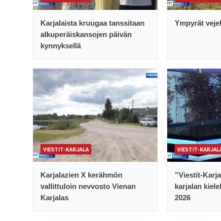
Karjalaista kruugaa tanssitaan
Ympyrät vejel
alkuperäiskansojen päivän
kynnyksellä
VIESTIT-KARJALA
VIESTIT-KARJAL
Karjalazien X kerähmön
”Viestit-Karj
vallittuloin nevvosto Vienan
karjalan kiele
Karjalas
2026