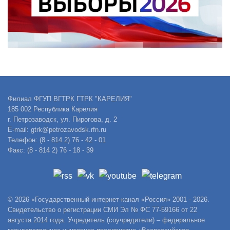
Филиал ФГУП ВГТРК ГТРК "КАРЕЛИЯ"
185 002 Республика Карелия
г. Петрозаводск, ул. Пирогова, д. 2
E-mail: gtrk@petrozavodsk.rfn.ru
Телефон: (8 - 814 2) 76 - 42 - 01
Факс: (8 - 814 2) 76 - 18 - 39
© 2026 «Государственный интернет-канал «Россия» 2001 - 2026.
Свидетельство о регистрации СМИ Эл № ФС 77-59166 от 22
августа 2014 года. Учредитель (соучредители) – федеральное