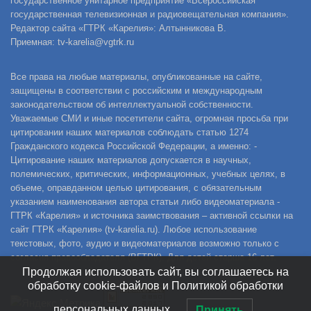
государственное унитарное предприятие «Всероссийская
государственная телевизионная и радиовещательная компания».
Редактор сайта «ГТРК «Карелия»: Алтынникова В.
Приемная: tv-karelia@vgtrk.ru
Все права на любые материалы, опубликованные на сайте,
защищены в соответствии с российским и международным
законодательством об интеллектуальной собственности.
Уважаемые СМИ и иные посетители сайта, огромная просьба при
цитировании наших материалов соблюдать статью 1274
Гражданского кодекса Российской Федерации, а именно: -
Цитирование наших материалов допускается в научных,
полемических, критических, информационных, учебных целях, в
объеме, оправданном целью цитирования, с обязательным
указанием наименования автора статьи либо видеоматериала -
ГТРК «Карелия» и источника заимствования – активной ссылки на
сайт ГТРК «Карелия» (tv-karelia.ru). Любое использование
текстовых, фото, аудио и видеоматериалов возможно только с
согласия правообладателя (ВГТРК). Для детей старше 16 лет.
Продолжая использовать сайт, вы соглашаетесь на
обработку cookie-файлов и Политикой обработки
персональных данных.
Принять