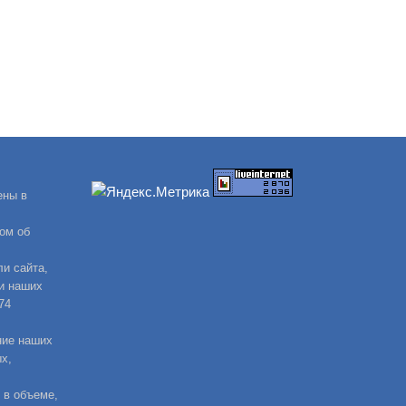
ены в
ом об
и сайта,
и наших
74
ние наших
х,
 в объеме,