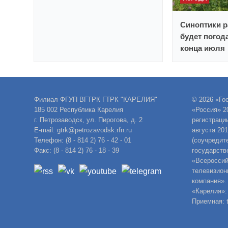
Синоптики р
будет погод
конца июля
Филиал ФГУП ВГТРК ГТРК "КАРЕЛИЯ"
© 2026 «Го
185 002 Республика Карелия
«Россия» 2
г. Петрозаводск, ул. Пирогова, д. 2
регистраци
E-mail: gtrk@petrozavodsk.rfn.ru
августа 20
Телефон: (8 - 814 2) 76 - 42 - 01
(соучредит
Факс: (8 - 814 2) 76 - 18 - 39
государств
«Всероссий
телевизион
компания».
«Карелия»:
Приемная: t