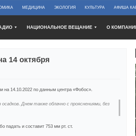
ОМИКА
МЕДИЦИНА
ЭКОЛОГИЯ
КУЛЬТУРА
АФИША КА
АДИО
НАЦИОНАЛЬНОЕ ВЕЩАНИЕ
О КОМПАНИ
на 14 октября
и на 14.10.2022 по данным центра «Фобос».
з осадков. Днем также облачно с прояснениями, без
 падать и составит 753 мм рт. ст.