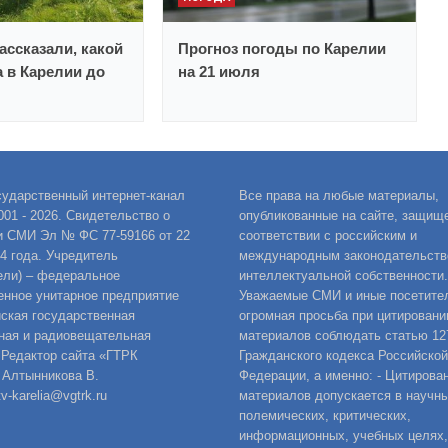
ассказали, какой
Прогноз погоды по Карелии
а в Карелии до
на 21 июля
сударственный интернет-канал
Все права на любые материалы,
001 - 2026. Свидетельство о
опубликованные на сайте, защищ
и СМИ Эл № ФС 77-59166 от 22
соответствии с российским и
14 года. Учредитель
международным законодательств
ели) – федеральное
интеллектуальной собственности.
енное унитарное предприятие
Уважаемые СМИ и иные посетител
ская государственная
огромная просьба при цитировани
ная и радиовещательная
материалов соблюдать статью 12
 Редактор сайта «ГТРК
Гражданского кодекса Российской
 Алтынникова В.
Федерации, а именно: - Цитирова
v-karelia@vgtrk.ru
материалов допускается в научны
полемических, критических,
информационных, учебных целях,