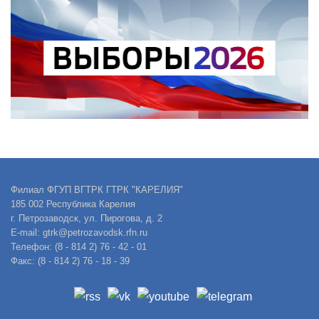
Филиал ФГУП ВГТРК ГТРК "КАРЕЛИЯ"
185 002 Республика Карелия
г. Петрозаводск, ул. Пирогова, д. 2
E-mail: gtrk@petrozavodsk.rfn.ru
Телефон: (8 - 814 2) 76 - 42 - 01
Факс: (8 - 814 2) 76 - 18 - 39