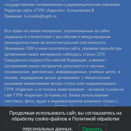
государственная телевизионная и радиовещательная компания».
Редактор сайта «ГТРК «Карелия»: Алтынникова В.
Приемная: tv-karelia@vgtrk.ru
Все права на любые материалы, опубликованные на сайте,
защищены в соответствии с российским и международным
законодательством об интеллектуальной собственности.
Уважаемые СМИ и иные посетители сайта, огромная просьба при
цитировании наших материалов соблюдать статью 1274
Гражданского кодекса Российской Федерации, а именно: -
Цитирование наших материалов допускается в научных,
полемических, критических, информационных, учебных целях, в
объеме, оправданном целью цитирования, с обязательным
указанием наименования автора статьи либо видеоматериала -
ГТРК «Карелия» и источника заимствования – активной ссылки на
сайт ГТРК «Карелия» (tv-karelia.ru). Любое использование
текстовых, фото, аудио и видеоматериалов возможно только с
согласия правообладателя (ВГТРК). Для детей старше 16 лет.
Продолжая использовать сайт, вы соглашаетесь на
обработку cookie-файлов и Политикой обработки
персональных данных.
Принять