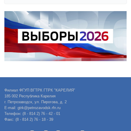
Филиал ФГУП ВГТРК ГТРК "КАРЕЛИЯ"
185 002 Республика Карелия
г. Петрозаводск, ул. Пирогова, д. 2
E-mail: gtrk@petrozavodsk.rfn.ru
Телефон: (8 - 814 2) 76 - 42 - 01
Факс: (8 - 814 2) 76 - 18 - 39