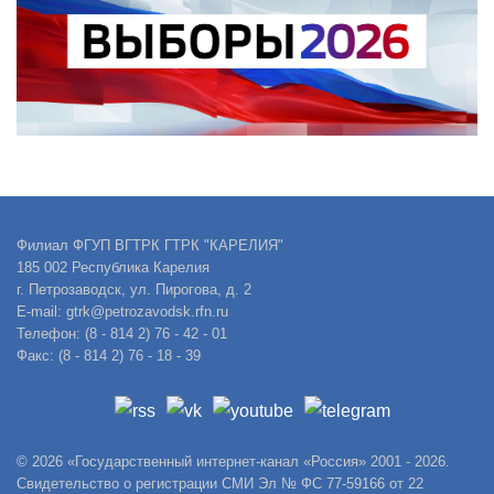
Филиал ФГУП ВГТРК ГТРК "КАРЕЛИЯ"
185 002 Республика Карелия
г. Петрозаводск, ул. Пирогова, д. 2
E-mail: gtrk@petrozavodsk.rfn.ru
Телефон: (8 - 814 2) 76 - 42 - 01
Факс: (8 - 814 2) 76 - 18 - 39
© 2026 «Государственный интернет-канал «Россия» 2001 - 2026.
Свидетельство о регистрации СМИ Эл № ФС 77-59166 от 22