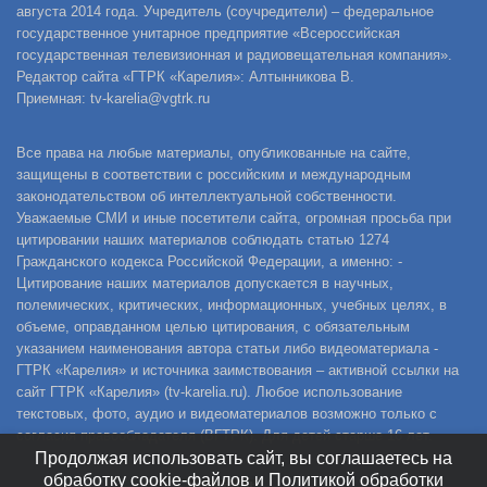
августа 2014 года. Учредитель (соучредители) – федеральное
государственное унитарное предприятие «Всероссийская
государственная телевизионная и радиовещательная компания».
Редактор сайта «ГТРК «Карелия»: Алтынникова В.
Приемная: tv-karelia@vgtrk.ru
Все права на любые материалы, опубликованные на сайте,
защищены в соответствии с российским и международным
законодательством об интеллектуальной собственности.
Уважаемые СМИ и иные посетители сайта, огромная просьба при
цитировании наших материалов соблюдать статью 1274
Гражданского кодекса Российской Федерации, а именно: -
Цитирование наших материалов допускается в научных,
полемических, критических, информационных, учебных целях, в
объеме, оправданном целью цитирования, с обязательным
указанием наименования автора статьи либо видеоматериала -
ГТРК «Карелия» и источника заимствования – активной ссылки на
сайт ГТРК «Карелия» (tv-karelia.ru). Любое использование
текстовых, фото, аудио и видеоматериалов возможно только с
согласия правообладателя (ВГТРК). Для детей старше 16 лет.
Продолжая использовать сайт, вы соглашаетесь на
обработку cookie-файлов и Политикой обработки