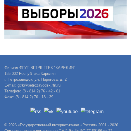
Филиал ФГУП ВГТРК ГТРК "КАРЕЛИЯ"
185 002 Республика Карелия
г. Петрозаводск, ул. Пирогова, д. 2
E-mail: gtrk@petrozavodsk.rfn.ru
Телефон: (8 - 814 2) 76 - 42 - 01
Факс: (8 - 814 2) 76 - 18 - 39
© 2026 «Государственный интернет-канал «Россия» 2001 - 2026.
Свидетельство о регистрации СМИ Эл № ФС 77-59166 от 22