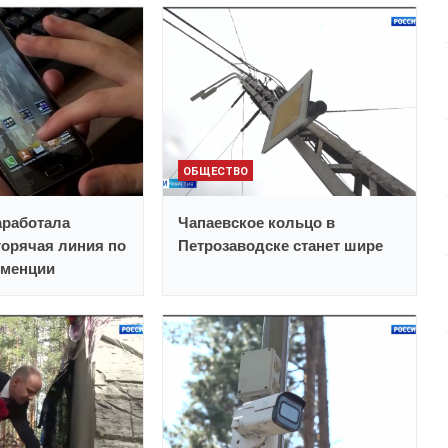
ОБЩЕСТВО
аработала
Чапаевское кольцо в
горячая линия по
Петрозаводске станет шире
еменции