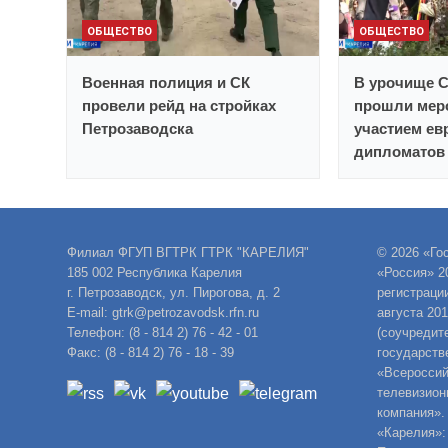
ОБЩЕСТВО
ОБЩЕСТВО
Военная полиция и СК
В урочище 
провели рейд на стройках
прошли мер
Петрозаводска
участием ев
дипломатов
Филиал ФГУП ВГТРК ГТРК "КАРЕЛИЯ"
© 2026 «Го
185 002 Республика Карелия
«Россия» 2
г. Петрозаводск, ул. Пирогова, д. 2
регистраци
E-mail: gtrk@petrozavodsk.rfn.ru
августа 20
Телефон: (8 - 814 2) 76 - 42 - 01
(соучредит
Факс: (8 - 814 2) 76 - 18 - 39
государств
«Всероссий
телевизион
компания».
«Карелия»: