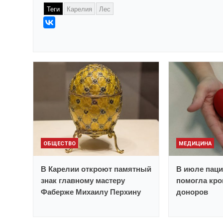
Теги
Карелия
Лес
ОБЩЕСТВО
МЕДИЦИНА
В Карелии откроют памятный
В июле пац
знак главному мастеру
помогла кро
Фаберже Михаилу Перхину
доноров