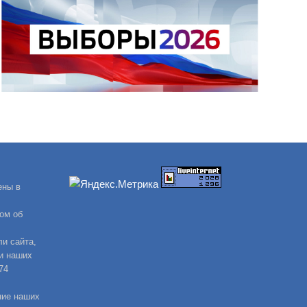
ены в
ом об
и сайта,
и наших
74
ние наших