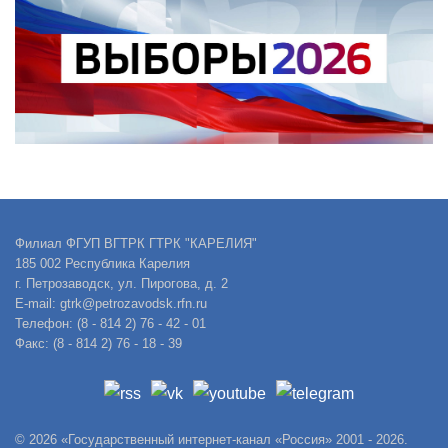
Филиал ФГУП ВГТРК ГТРК "КАРЕЛИЯ"
185 002 Республика Карелия
г. Петрозаводск, ул. Пирогова, д. 2
E-mail: gtrk@petrozavodsk.rfn.ru
Телефон: (8 - 814 2) 76 - 42 - 01
Факс: (8 - 814 2) 76 - 18 - 39
© 2026 «Государственный интернет-канал «Россия» 2001 - 2026.