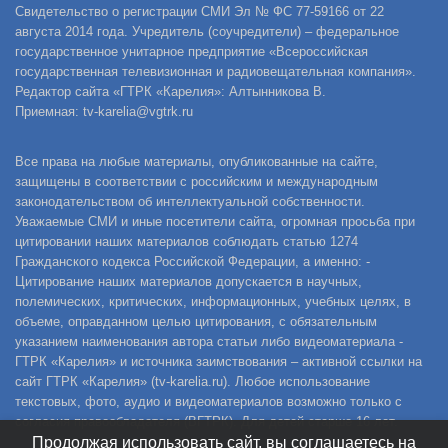
Свидетельство о регистрации СМИ Эл № ФС 77-59166 от 22
августа 2014 года. Учредитель (соучредители) – федеральное
государственное унитарное предприятие «Всероссийская
государственная телевизионная и радиовещательная компания».
Редактор сайта «ГТРК «Карелия»: Алтынникова В.
Приемная: tv-karelia@vgtrk.ru
Все права на любые материалы, опубликованные на сайте,
защищены в соответствии с российским и международным
законодательством об интеллектуальной собственности.
Уважаемые СМИ и иные посетители сайта, огромная просьба при
цитировании наших материалов соблюдать статью 1274
Гражданского кодекса Российской Федерации, а именно: -
Цитирование наших материалов допускается в научных,
полемических, критических, информационных, учебных целях, в
объеме, оправданном целью цитирования, с обязательным
указанием наименования автора статьи либо видеоматериала -
ГТРК «Карелия» и источника заимствования – активной ссылки на
сайт ГТРК «Карелия» (tv-karelia.ru). Любое использование
текстовых, фото, аудио и видеоматериалов возможно только с
согласия правообладателя (ВГТРК). Для детей старше 16 лет.
Продолжая использовать сайт, вы соглашаетесь на