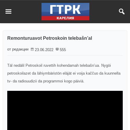
Remonturuavot Petroskoin telebašn’al
от редакции
23.06.2022
555
Täl nedälil Petroskoil ruvettih kohendamah telebašn’ua. Nygöi
petroskoilazet da lähiymbäristön eläjät ei voija kaččuo da kuunnella
tv- da radiouudizii da programmoi kogo päiviä.