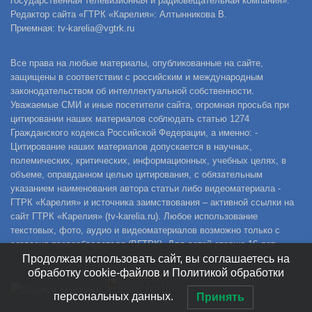
государственная телевизионная и радиовещательная компания».
Редактор сайта «ГТРК «Карелия»: Алтынникова В.
Приемная: tv-karelia@vgtrk.ru
Все права на любые материалы, опубликованные на сайте,
защищены в соответствии с российским и международным
законодательством об интеллектуальной собственности.
Уважаемые СМИ и иные посетители сайта, огромная просьба при
цитировании наших материалов соблюдать статью 1274
Гражданского кодекса Российской Федерации, а именно: -
Цитирование наших материалов допускается в научных,
полемических, критических, информационных, учебных целях, в
объеме, оправданном целью цитирования, с обязательным
указанием наименования автора статьи либо видеоматериала -
ГТРК «Карелия» и источника заимствования – активной ссылки на
сайт ГТРК «Карелия» (tv-karelia.ru). Любое использование
текстовых, фото, аудио и видеоматериалов возможно только с
согласия правообладателя (ВГТРК). Для детей старше 16 лет.
Продолжая использовать сайт, вы соглашаетесь на
обработку cookie-файлов и Политикой обработки
персональных данных.
Принять