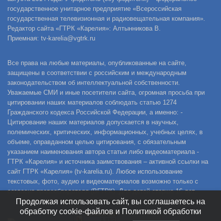
государственное унитарное предприятие «Всероссийская
государственная телевизионная и радиовещательная компания».
Редактор сайта «ГТРК «Карелия»: Алтынникова В.
Приемная: tv-karelia@vgtrk.ru
Все права на любые материалы, опубликованные на сайте,
защищены в соответствии с российским и международным
законодательством об интеллектуальной собственности.
Уважаемые СМИ и иные посетители сайта, огромная просьба при
цитировании наших материалов соблюдать статью 1274
Гражданского кодекса Российской Федерации, а именно: -
Цитирование наших материалов допускается в научных,
полемических, критических, информационных, учебных целях, в
объеме, оправданном целью цитирования, с обязательным
указанием наименования автора статьи либо видеоматериала -
ГТРК «Карелия» и источника заимствования – активной ссылки на
сайт ГТРК «Карелия» (tv-karelia.ru). Любое использование
текстовых, фото, аудио и видеоматериалов возможно только с
согласия правообладателя (ВГТРК). Для детей старше 16 лет.
Продолжая использовать сайт, вы соглашаетесь на
обработку cookie-файлов и Политикой обработки