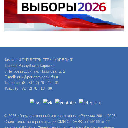
Филиал ФГУП ВГТРК ГТРК "КАРЕЛИЯ"
185 002 Республика Карелия
г. Петрозаводск, ул. Пирогова, д. 2
E-mail: gtrk@petrozavodsk.rfn.ru
Телефон: (8 - 814 2) 76 - 42 - 01
Факс: (8 - 814 2) 76 - 18 - 39
© 2026 «Государственный интернет-канал «Россия» 2001 - 2026.
Свидетельство о регистрации СМИ Эл № ФС 77-59166 от 22
августа 2014 года. Учредитель (соучредители) – федеральное