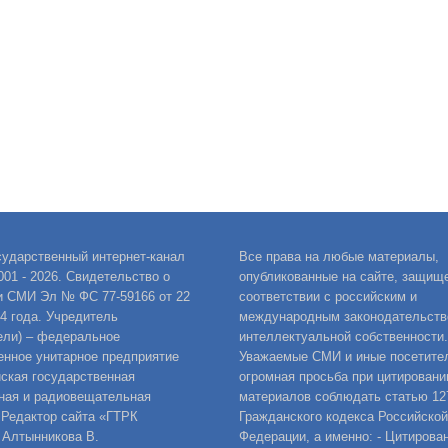
сударственный интернет-канал
Все права на любые материалы,
001 - 2026. Свидетельство о
опубликованные на сайте, защищ
и СМИ Эл № ФС 77-59166 от 22
соответствии с российским и
14 года. Учредитель
международным законодательств
ели) – федеральное
интеллектуальной собственности.
енное унитарное предприятие
Уважаемые СМИ и иные посетител
ская государственная
огромная просьба при цитировани
ная и радиовещательная
материалов соблюдать статью 12
 Редактор сайта «ГТРК
Гражданского кодекса Российской
 Алтынникова В.
Федерации, а именно: - Цитирова