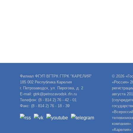
Филиал ФГУП ВГТРК ГТРК "КАРЕЛИЯ"
© 2026 «Го
185 002 Республика Карелия
«Россия» 2
г. Петрозаводск, ул. Пирогова, д. 2
регистраци
E-mail: gtrk@petrozavodsk.rfn.ru
августа 20
Телефон: (8 - 814 2) 76 - 42 - 01
(соучредит
Факс: (8 - 814 2) 76 - 18 - 39
государств
«Всероссий
телевизион
компания».
«Карелия»: