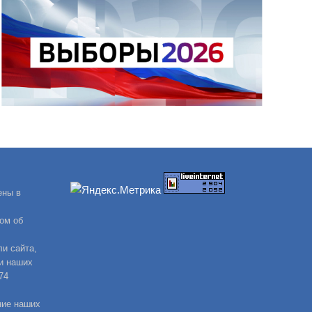
ены в
ом об
и сайта,
и наших
74
ние наших