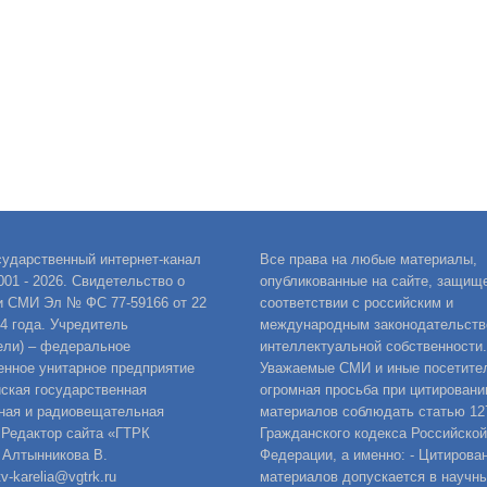
сударственный интернет-канал
Все права на любые материалы,
001 - 2026. Свидетельство о
опубликованные на сайте, защищ
и СМИ Эл № ФС 77-59166 от 22
соответствии с российским и
14 года. Учредитель
международным законодательств
ели) – федеральное
интеллектуальной собственности.
енное унитарное предприятие
Уважаемые СМИ и иные посетител
ская государственная
огромная просьба при цитировани
ная и радиовещательная
материалов соблюдать статью 12
 Редактор сайта «ГТРК
Гражданского кодекса Российской
 Алтынникова В.
Федерации, а именно: - Цитирова
v-karelia@vgtrk.ru
материалов допускается в научны