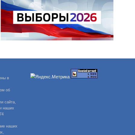
ены в
ом об
и сайта,
и наших
74
ние наших
х,