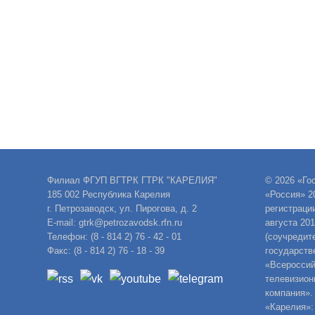
Филиал ФГУП ВГТРК ГТРК "КАРЕЛИЯ"
© 2026 «Го
185 002 Республика Карелия
«Россия» 2
г. Петрозаводск, ул. Пирогова, д. 2
регистраци
E-mail: gtrk@petrozavodsk.rfn.ru
августа 20
Телефон: (8 - 814 2) 76 - 42 - 01
(соучредит
Факс: (8 - 814 2) 76 - 18 - 39
государств
«Всероссий
телевизион
компания».
«Карелия»: