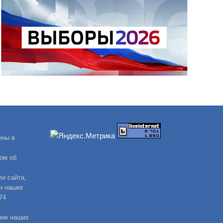
ены в
ом об
и сайта,
и наших
74
ние наших