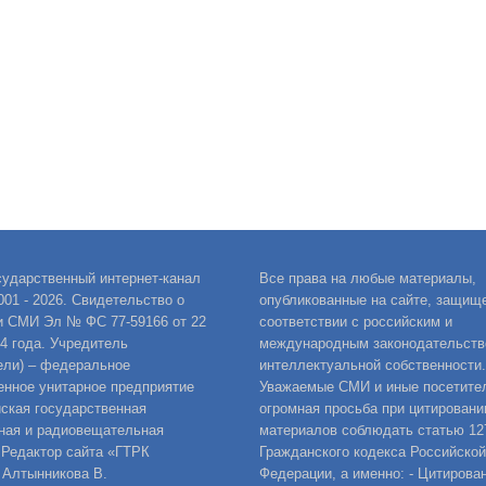
сударственный интернет-канал
Все права на любые материалы,
001 - 2026. Свидетельство о
опубликованные на сайте, защищ
и СМИ Эл № ФС 77-59166 от 22
соответствии с российским и
14 года. Учредитель
международным законодательств
ели) – федеральное
интеллектуальной собственности.
енное унитарное предприятие
Уважаемые СМИ и иные посетител
ская государственная
огромная просьба при цитировани
ная и радиовещательная
материалов соблюдать статью 12
 Редактор сайта «ГТРК
Гражданского кодекса Российской
 Алтынникова В.
Федерации, а именно: - Цитирова