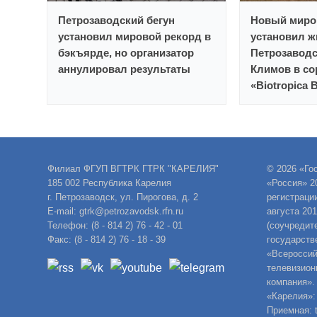
Петрозаводский бегун
Новый миро
установил мировой рекорд в
установил ж
бэкъярде, но организатор
Петрозавод
аннулировал результаты
Климов в со
«Biotropica 
Филиал ФГУП ВГТРК ГТРК "КАРЕЛИЯ"
© 2026 «Го
185 002 Республика Карелия
«Россия» 2
г. Петрозаводск, ул. Пирогова, д. 2
регистраци
E-mail: gtrk@petrozavodsk.rfn.ru
августа 20
Телефон: (8 - 814 2) 76 - 42 - 01
(соучредит
Факс: (8 - 814 2) 76 - 18 - 39
государств
«Всероссий
телевизион
компания».
«Карелия»:
Приемная: t