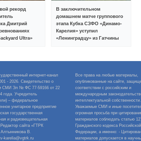
вой рекорд
В заключительном
итель
домашнем матче группового
ска Дмитрий
этапа Кубка СЗФО «Динамо-
ревнованиях
Карелия» уступил
Вackyard Ultra»
«Ленинградцу» из Гатчины
сударственный интернет-канал
Все права на любые материалы,
001 - 2026. Свидетельство о
опубликованные на сайте, защищ
и СМИ Эл № ФС 77-59166 от 22
соответствии с российским и
14 года. Учредитель
международным законодательств
ели) – федеральное
интеллектуальной собственности.
енное унитарное предприятие
Уважаемые СМИ и иные посетител
ская государственная
огромная просьба при цитировани
ная и радиовещательная
материалов соблюдать статью 12
 Редактор сайта «ГТРК
Гражданского кодекса Российской
 Алтынникова В.
Федерации, а именно: - Цитирова
v-karelia@vgtrk.ru
материалов допускается в научны