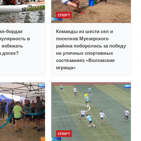
СПОРТ
сап-бордах
Команды из шести сел и
пулярность в
поселков Муезерского
к избежать
района поборолись за победу
а доске?
на уличных спортивных
состязаниях «Воломские
игрища»
СПОРТ