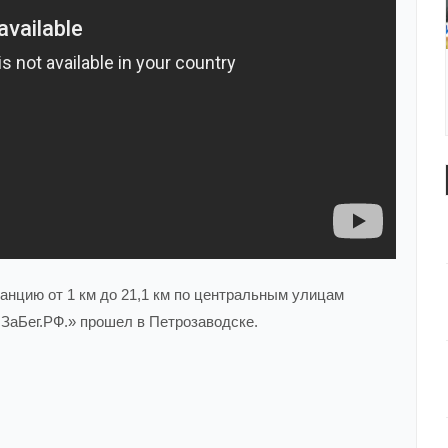
анцию от 1 км до 21,1 км по центральным улицам
 ЗаБег.РФ.» прошел в Петрозаводске.