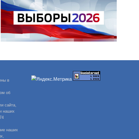
ены в
ом об
и сайта,
и наших
74
ние наших
х,