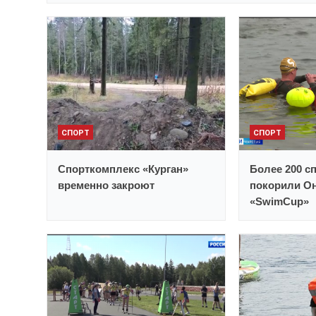
СПОРТ
СПОРТ
Спорткомплекс «Курган»
Более 200 с
временно закроют
покорили Он
«SwimCup»