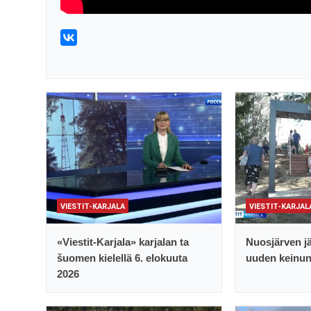
VIESTIT-KARJALA
VIESTIT-KARJAL
«Viestit-Karjala» karjalan ta
Nuosjärven jä
šuomen kielellä 6. elokuuta
uuden keinu
2026