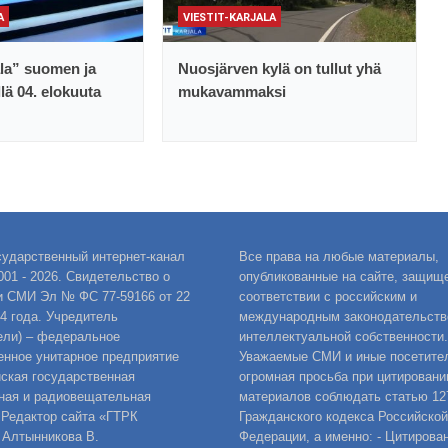
A
VIESTIT-KARJALA
ala” suomen ja
Nuosjärven kylä on tullut yhä
llä 04. elokuuta
mukavammaksi
сударственный интернет-канал
Все права на любые материалы,
001 - 2026. Свидетельство о
опубликованные на сайте, защищ
и СМИ Эл № ФС 77-59166 от 22
соответствии с российским и
14 года. Учредитель
международным законодательств
ели) – федеральное
интеллектуальной собственности.
енное унитарное предприятие
Уважаемые СМИ и иные посетител
ская государственная
огромная просьба при цитировани
ная и радиовещательная
материалов соблюдать статью 12
 Редактор сайта «ГТРК
Гражданского кодекса Российской
 Алтынникова В.
Федерации, а именно: - Цитирова