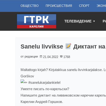
ОБЩЕСТВО
ПРОИСШЕСТВИЯ
СПОРТ
ЭКОН
ТЕЛЕВИДЕНИЕ
Р
Sanelu livvikse
Диктант на
от редакции
21.04.2022
1768
Maltattogo kirjah? Kirjutakkua sanelu livvinkarjalakse. L
Gorškov
#sanelukarjalankielel
Умеете писать по-карельски?
Напишите диктант на ливвиковском наречии карельс
Карелии Андрей Горшков.