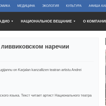
ОМИКА
МЕДИЦИНА
ЭКОЛОГИЯ
КУЛЬТУРА
АФИША КА
АДИО
НАЦИОНАЛЬНОЕ ВЕЩАНИЕ
О КОМПАНИ
 ливвиковском наречии
ugijannu on Karjalan kanzallizen teatran artistu Andrei
кого языка. Текст читает артист Национального театра