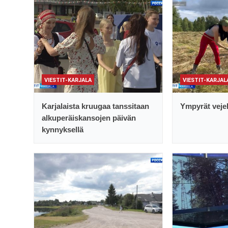
VIESTIT-KARJALA
VIESTIT-KARJAL
Karjalaista kruugaa tanssitaan
Ympyrät vejel
alkuperäiskansojen päivän
kynnyksellä