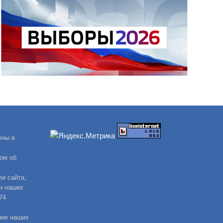
ены в
ом об
и сайта,
и наших
74
ние наших