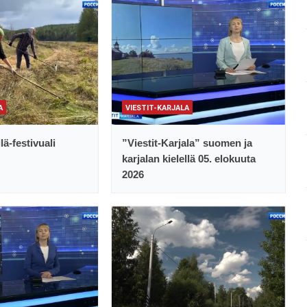
A
VIESTIT-KARJALA
lä-festivuali
”Viestit-Karjala” suomen ja
karjalan kielellä 05. elokuuta
2026