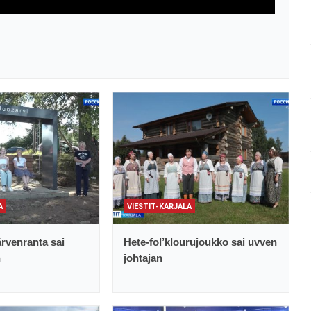
A
VIESTIT-KARJALA
rvenranta sai
Hete-fol’klourujoukko sai uvven
n
johtajan