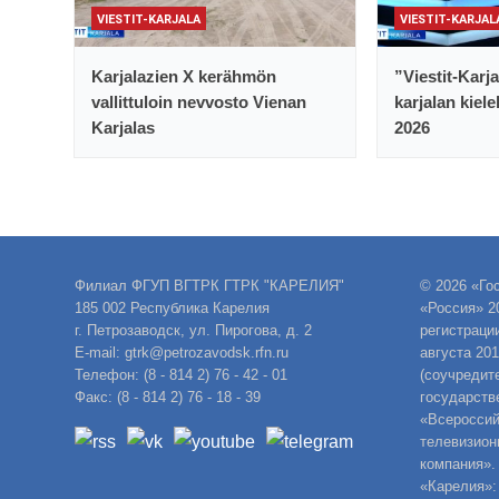
VIESTIT-KARJALA
VIESTIT-KARJAL
Karjalazien X kerähmön
”Viestit-Karj
vallittuloin nevvosto Vienan
karjalan kiele
Karjalas
2026
Филиал ФГУП ВГТРК ГТРК "КАРЕЛИЯ"
© 2026 «Го
185 002 Республика Карелия
«Россия» 2
г. Петрозаводск, ул. Пирогова, д. 2
регистраци
E-mail: gtrk@petrozavodsk.rfn.ru
августа 20
Телефон: (8 - 814 2) 76 - 42 - 01
(соучредит
Факс: (8 - 814 2) 76 - 18 - 39
государств
«Всероссий
телевизион
компания».
«Карелия»: