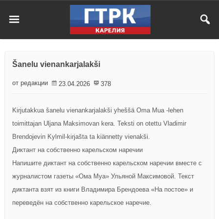
Šanelu vienankarjalakši
от редакции
23.04.2026
378
Kirjutakkua šanelu vienankarjalakši yheššä Oma Mua -lehen
toimittajan Uljana Maksimovan kera. Teksti on otettu Vladimir
Brendojevin Kylmil-kirjašta ta kiännetty vienakši.
Диктант на собственно карельском наречии
Напишите диктант на собственно карельском наречии вместе с
журналистом газеты «Ома Муа» Ульяной Максимовой. Текст
диктанта взят из книги Владимира Брендоева «На постое» и
переведён на собственно карельское наречие.