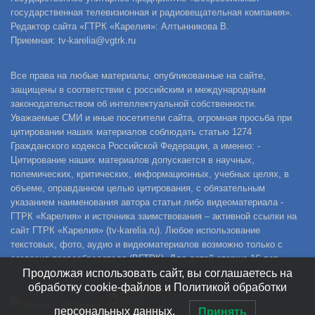
государственная телевизионная и радиовещательная компания».
Редактор сайта «ГТРК «Карелия»: Алтынникова В.
Приемная: tv-karelia@vgtrk.ru
Все права на любые материалы, опубликованные на сайте,
защищены в соответствии с российским и международным
законодательством об интеллектуальной собственности.
Уважаемые СМИ и иные посетители сайта, огромная просьба при
цитировании наших материалов соблюдать статью 1274
Гражданского кодекса Российской Федерации, а именно: -
Цитирование наших материалов допускается в научных,
полемических, критических, информационных, учебных целях, в
объеме, оправданном целью цитирования, с обязательным
указанием наименования автора статьи либо видеоматериала -
ГТРК «Карелия» и источника заимствования – активной ссылки на
сайт ГТРК «Карелия» (tv-karelia.ru). Любое использование
текстовых, фото, аудио и видеоматериалов возможно только с
согласия правообладателя (ВГТРК). Для детей старше 16 лет.
Продолжая использовать сайт, вы соглашаетесь на
обработку cookie-файлов и Политикой обработки
персональных данных.
Принять