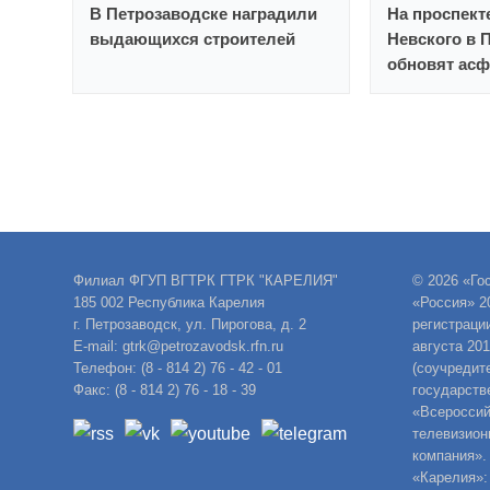
В Петрозаводске наградили
На проспект
выдающихся строителей
Невского в 
обновят асф
Филиал ФГУП ВГТРК ГТРК "КАРЕЛИЯ"
© 2026 «Го
185 002 Республика Карелия
«Россия» 2
г. Петрозаводск, ул. Пирогова, д. 2
регистраци
E-mail: gtrk@petrozavodsk.rfn.ru
августа 20
Телефон: (8 - 814 2) 76 - 42 - 01
(соучредит
Факс: (8 - 814 2) 76 - 18 - 39
государств
«Всероссий
телевизион
компания».
«Карелия»: