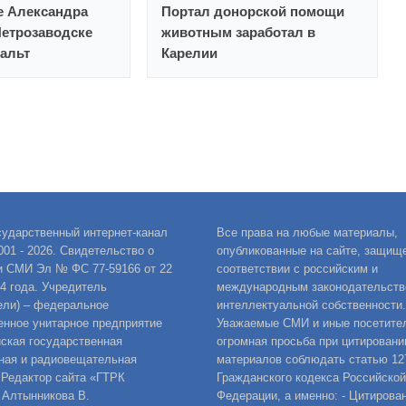
е Александра
Портал донорской помощи
Петрозаводске
животным заработал в
альт
Карелии
сударственный интернет-канал
Все права на любые материалы,
001 - 2026. Свидетельство о
опубликованные на сайте, защищ
и СМИ Эл № ФС 77-59166 от 22
соответствии с российским и
14 года. Учредитель
международным законодательств
ели) – федеральное
интеллектуальной собственности.
енное унитарное предприятие
Уважаемые СМИ и иные посетител
ская государственная
огромная просьба при цитировани
ная и радиовещательная
материалов соблюдать статью 12
 Редактор сайта «ГТРК
Гражданского кодекса Российской
 Алтынникова В.
Федерации, а именно: - Цитирова