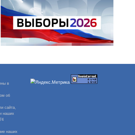
ены в
ом об
и сайта,
и наших
74
ние наших