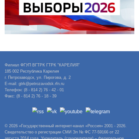
Филиал ФГУП ВГТРК ГТРК "КАРЕЛИЯ"
185 002 Республика Карелия
г. Петрозаводск, ул. Пирогова, д. 2
E-mail: gtrk@petrozavodsk.rfn.ru
Телефон: (8 - 814 2) 76 - 42 - 01
Факс: (8 - 814 2) 76 - 18 - 39
© 2026 «Государственный интернет-канал «Россия» 2001 - 2026.
Свидетельство о регистрации СМИ Эл № ФС 77-59166 от 22
августа 2014 года. Учредитель (соучредители) – федеральное