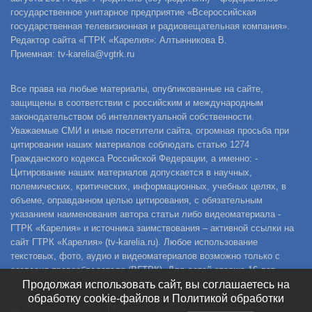
государственное унитарное предприятие «Всероссийская
государственная телевизионная и радиовещательная компания».
Редактор сайта «ГТРК «Карелия»: Алтынникова В.
Приемная: tv-karelia@vgtrk.ru
Все права на любые материалы, опубликованные на сайте,
защищены в соответствии с российским и международным
законодательством об интеллектуальной собственности.
Уважаемые СМИ и иные посетители сайта, огромная просьба при
цитировании наших материалов соблюдать статью 1274
Гражданского кодекса Российской Федерации, а именно: -
Цитирование наших материалов допускается в научных,
полемических, критических, информационных, учебных целях, в
объеме, оправданном целью цитирования, с обязательным
указанием наименования автора статьи либо видеоматериала -
ГТРК «Карелия» и источника заимствования – активной ссылки на
сайт ГТРК «Карелия» (tv-karelia.ru). Любое использование
текстовых, фото, аудио и видеоматериалов возможно только с
согласия правообладателя (ВГТРК). Для детей старше 16 лет.
Продолжая использовать сайт, вы соглашаетесь на
обработку cookie-файлов и Политикой обработки