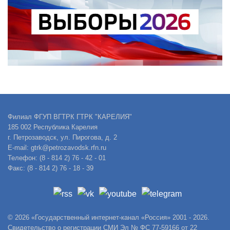
Филиал ФГУП ВГТРК ГТРК "КАРЕЛИЯ"
185 002 Республика Карелия
г. Петрозаводск, ул. Пирогова, д. 2
E-mail: gtrk@petrozavodsk.rfn.ru
Телефон: (8 - 814 2) 76 - 42 - 01
Факс: (8 - 814 2) 76 - 18 - 39
© 2026 «Государственный интернет-канал «Россия» 2001 - 2026.
Свидетельство о регистрации СМИ Эл № ФС 77-59166 от 22