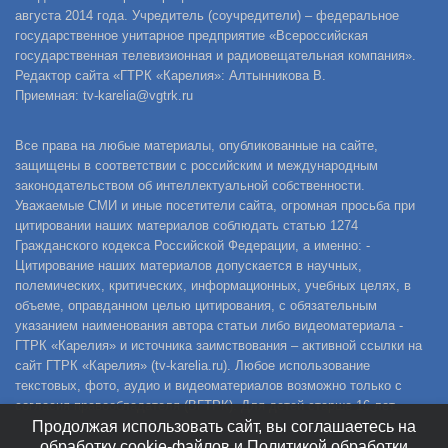
августа 2014 года. Учредитель (соучредители) – федеральное
государственное унитарное предприятие «Всероссийская
государственная телевизионная и радиовещательная компания».
Редактор сайта «ГТРК «Карелия»: Алтынникова В.
Приемная: tv-karelia@vgtrk.ru
Все права на любые материалы, опубликованные на сайте,
защищены в соответствии с российским и международным
законодательством об интеллектуальной собственности.
Уважаемые СМИ и иные посетители сайта, огромная просьба при
цитировании наших материалов соблюдать статью 1274
Гражданского кодекса Российской Федерации, а именно: -
Цитирование наших материалов допускается в научных,
полемических, критических, информационных, учебных целях, в
объеме, оправданном целью цитирования, с обязательным
указанием наименования автора статьи либо видеоматериала -
ГТРК «Карелия» и источника заимствования – активной ссылки на
сайт ГТРК «Карелия» (tv-karelia.ru). Любое использование
текстовых, фото, аудио и видеоматериалов возможно только с
согласия правообладателя (ВГТРК). Для детей старше 16 лет.
Продолжая использовать сайт, вы соглашаетесь на
обработку cookie-файлов и Политикой обработки