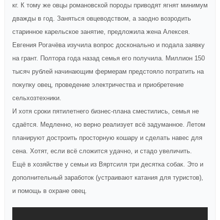
кг. К тому же овцы романовской породы приводят ягнят минимум
дважды в год. Заняться овцеводством, а заодно возродить
старинное карельское занятие, предложила жена Алексея.
Евгения Рогачёва изучила вопрос досконально и подала заявку
на грант. Полтора года назад семья его получила. Миллион 150
тысяч рублей начинающим фермерам предстояло потратить на
покупку овец, проведение электричества и приобретение
сельхозтехники.
И хотя сроки пятилетнего бизнес-плана сместились, семья не
сдаётся. Медленно, но верно реализует всё задуманное. Летом
планируют достроить просторную кошару и сделать навес для
сена. Хотят, если всё сложится удачно, и стадо увеличить.
Ещё в хозяйстве у семьи из Вяртсиля три десятка собак. Это и
дополнительный заработок (устраивают катания для туристов),
и помощь в охране овец.