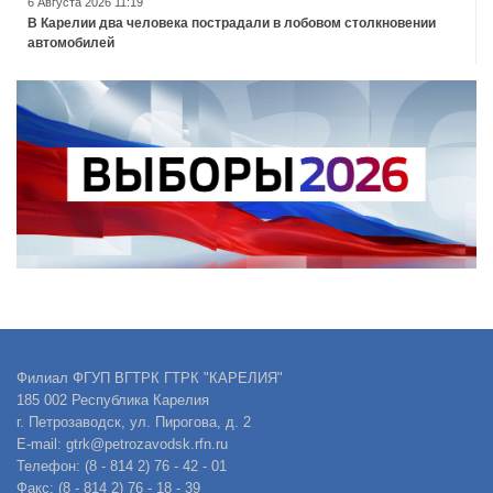
6 Августа 2026 11:19
В Карелии два человека пострадали в лобовом столкновении
автомобилей
Филиал ФГУП ВГТРК ГТРК "КАРЕЛИЯ"
185 002 Республика Карелия
г. Петрозаводск, ул. Пирогова, д. 2
E-mail: gtrk@petrozavodsk.rfn.ru
Телефон: (8 - 814 2) 76 - 42 - 01
Факс: (8 - 814 2) 76 - 18 - 39