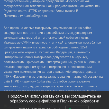
государственное унитарное предприятие «Всероссийская
государственная телевизионная и радиовещательная компания».
Редактор сайта «ГТРК «Карелия»: Алтынникова В.
Приемная: tv-karelia@vgtrk.ru
Все права на любые материалы, опубликованные на сайте,
защищены в соответствии с российским и международным
законодательством об интеллектуальной собственности.
Уважаемые СМИ и иные посетители сайта, огромная просьба при
цитировании наших материалов соблюдать статью 1274
Гражданского кодекса Российской Федерации, а именно: -
Цитирование наших материалов допускается в научных,
полемических, критических, информационных, учебных целях, в
объеме, оправданном целью цитирования, с обязательным
указанием наименования автора статьи либо видеоматериала -
ГТРК «Карелия» и источника заимствования – активной ссылки на
сайт ГТРК «Карелия» (tv-karelia.ru). Любое использование
текстовых, фото, аудио и видеоматериалов возможно только с
согласия правообладателя (ВГТРК). Для детей старше 16 лет.
Продолжая использовать сайт, вы соглашаетесь на
обработку cookie-файлов и Политикой обработки