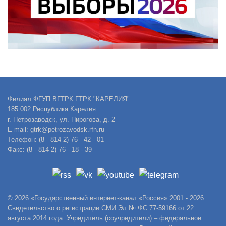
Филиал ФГУП ВГТРК ГТРК "КАРЕЛИЯ"
185 002 Республика Карелия
г. Петрозаводск, ул. Пирогова, д. 2
E-mail: gtrk@petrozavodsk.rfn.ru
Телефон: (8 - 814 2) 76 - 42 - 01
Факс: (8 - 814 2) 76 - 18 - 39
© 2026 «Государственный интернет-канал «Россия» 2001 - 2026.
Свидетельство о регистрации СМИ Эл № ФС 77-59166 от 22
августа 2014 года. Учредитель (соучредители) – федеральное