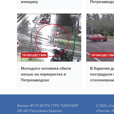
женщину
Петрозавод
ПРОИСШЕСТВИЯ
ПРОИСШЕСТВИ
Молодого человека сбили
В Карелии д
ночью на перекрестке в
пострадали 
Петрозаводске
столкновен
Филиал ФГУП ВГТРК ГТРК "КАРЕЛИЯ"
© 2026 «Го
185 002 Республика Карелия
«Россия» 2