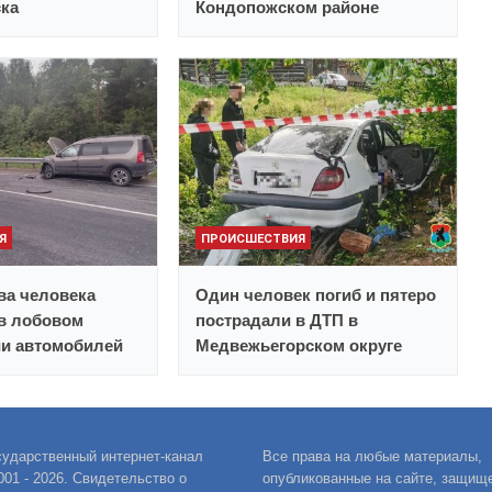
ска
Кондопожском районе
Я
ПРОИСШЕСТВИЯ
ва человека
Один человек погиб и пятеро
в лобовом
пострадали в ДТП в
ии автомобилей
Медвежьегорском округе
сударственный интернет-канал
Все права на любые материалы,
001 - 2026. Свидетельство о
опубликованные на сайте, защищ