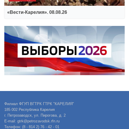
«Вести-Карелия». 08.08.26
Филиал ФГУП ВГТРК ГТРК "КАРЕЛИЯ"
185 002 Республика Карелия
г. Петрозаводск, ул. Пирогова, д. 2
E-mail: gtrk@petrozavodsk.rfn.ru
Телефон: (8 - 814 2) 76 - 42 - 01