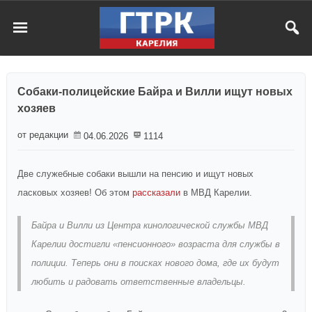
Собаки-полицейские Байра и Вилли ищут новых
хозяев
от редакции
04.06.2026
1114
Две служебные собаки вышли на пенсию и ищут новых
ласковых хозяев! Об этом
рассказали
в МВД Карелии.
Байра и Вилли из Центра кинологической службы МВД
Карелии достигли «пенсионного» возраста для службы в
полиции. Теперь они в поисках нового дома, где их будут
любить и радовать ответственные владельцы.