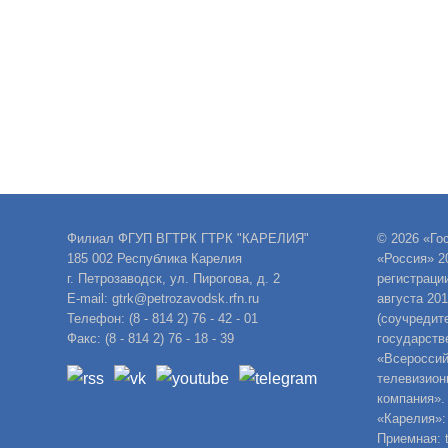
Филиал ФГУП ВГТРК ГТРК "КАРЕЛИЯ"
© 2026 «Го
185 002 Республика Карелия
«Россия» 2
г. Петрозаводск, ул. Пирогова, д. 2
регистраци
E-mail: gtrk@petrozavodsk.rfn.ru
августа 20
Телефон: (8 - 814 2) 76 - 42 - 01
(соучредит
Факс: (8 - 814 2) 76 - 18 - 39
государств
«Всероссий
телевизион
компания».
«Карелия»:
Приемная: t