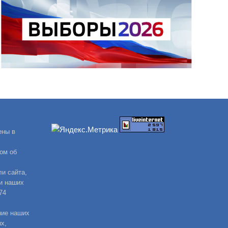
ены в
ом об
и сайта,
и наших
74
ние наших
х,