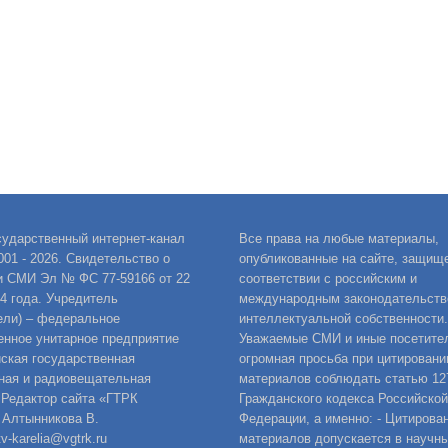
сударственный интернет-канал
Все права на любые материалы,
001 - 2026. Свидетельство о
опубликованные на сайте, защищ
и СМИ Эл № ФС 77-59166 от 22
соответствии с российским и
14 года. Учредитель
международным законодательств
ели) – федеральное
интеллектуальной собственности.
енное унитарное предприятие
Уважаемые СМИ и иные посетител
ская государственная
огромная просьба при цитировани
ная и радиовещательная
материалов соблюдать статью 12
 Редактор сайта «ГТРК
Гражданского кодекса Российской
 Алтынникова В.
Федерации, а именно: - Цитирова
v-karelia@vgtrk.ru
материалов допускается в научны