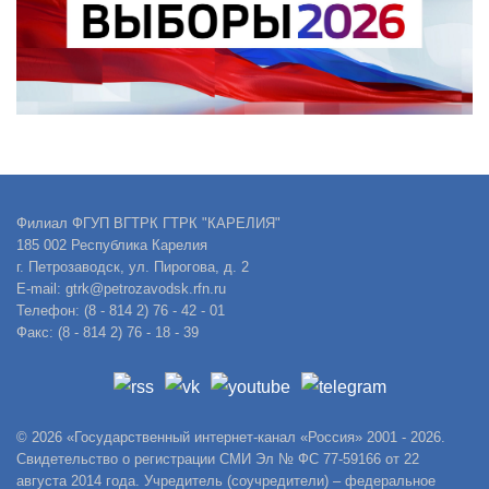
Филиал ФГУП ВГТРК ГТРК "КАРЕЛИЯ"
185 002 Республика Карелия
г. Петрозаводск, ул. Пирогова, д. 2
E-mail: gtrk@petrozavodsk.rfn.ru
Телефон: (8 - 814 2) 76 - 42 - 01
Факс: (8 - 814 2) 76 - 18 - 39
© 2026 «Государственный интернет-канал «Россия» 2001 - 2026.
Свидетельство о регистрации СМИ Эл № ФС 77-59166 от 22
августа 2014 года. Учредитель (соучредители) – федеральное