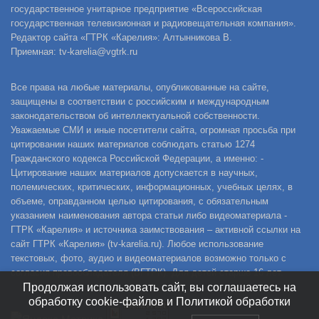
государственное унитарное предприятие «Всероссийская
государственная телевизионная и радиовещательная компания».
Редактор сайта «ГТРК «Карелия»: Алтынникова В.
Приемная: tv-karelia@vgtrk.ru
Все права на любые материалы, опубликованные на сайте,
защищены в соответствии с российским и международным
законодательством об интеллектуальной собственности.
Уважаемые СМИ и иные посетители сайта, огромная просьба при
цитировании наших материалов соблюдать статью 1274
Гражданского кодекса Российской Федерации, а именно: -
Цитирование наших материалов допускается в научных,
полемических, критических, информационных, учебных целях, в
объеме, оправданном целью цитирования, с обязательным
указанием наименования автора статьи либо видеоматериала -
ГТРК «Карелия» и источника заимствования – активной ссылки на
сайт ГТРК «Карелия» (tv-karelia.ru). Любое использование
текстовых, фото, аудио и видеоматериалов возможно только с
согласия правообладателя (ВГТРК). Для детей старше 16 лет.
Продолжая использовать сайт, вы соглашаетесь на
обработку cookie-файлов и Политикой обработки