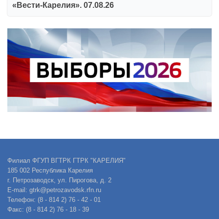
«Вести-Карелия». 07.08.26
Филиал ФГУП ВГТРК ГТРК "КАРЕЛИЯ"
185 002 Республика Карелия
г. Петрозаводск, ул. Пирогова, д. 2
E-mail: gtrk@petrozavodsk.rfn.ru
Телефон: (8 - 814 2) 76 - 42 - 01
Факс: (8 - 814 2) 76 - 18 - 39