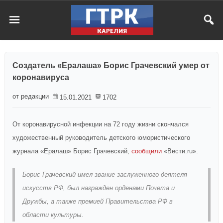
Создатель «Ералаша» Борис Грачевский умер от
коронавируса
от редакции
15.01.2021
1702
От коронавирусной инфекции на 72 году жизни скончался
художественный руководитель детского юмористического
журнала «Ералаш» Борис Грачевский,
сообщили
«Вести.ru».
Борис Грачевский имел звание заслуженного деятеля
искусств РФ, был награжден орденами Почета и
Дружбы, а также премией Правительства РФ в
области культуры.