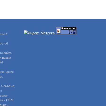
ены в
ом об
и сайта,
и наших
74
ние наших
х,
 в объеме,
 с
ования
ла - ГТРК
ания –