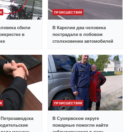
Я
ПРОИСШЕСТВИЯ
еловека сбили
В Карелии два человека
рекрестке в
пострадали в лобовом
ске
столкновении автомобилей
Я
ПРОИСШЕСТВИЯ
 Петрозаводска
В Суоярвском округе
родительские
пожарные помогли найти
одала машину
заблудившуюся в лесу