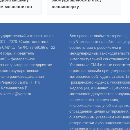
ем мошенников
пенсионерку
сударственный интернет-канал
Все права на любые материалы,
001 - 2026. Свидетельство о
опубликованные на сайте, защищ
и СМИ Эл № ФС 77-59166 от 22
соответствии с российским и
14 года. Учредитель
международным законодательств
ели) – федеральное
интеллектуальной собственности.
енное унитарное предприятие
Уважаемые СМИ и иные посетител
ская государственная
огромная просьба при цитировани
ная и радиовещательная
материалов соблюдать статью 12
 Редактор сайта «ГТРК
Гражданского кодекса Российской
 Алтынникова В.
Федерации, а именно: - Цитирова
v-karelia@vgtrk.ru
материалов допускается в научны
полемических, критических,
информационных, учебных целях,
оправданном целью цитирования,
обязательным указанием наимен
автора статьи либо видеоматериа
«Карелия» и источника заимствов