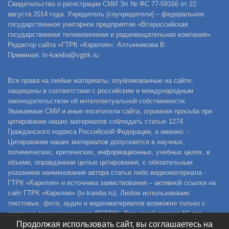
Свидетельство о регистрации СМИ Эл № ФС 77-59166 от 22
августа 2014 года. Учредитель (соучредители) – федеральное
государственное унитарное предприятие «Всероссийская
государственная телевизионная и радиовещательная компания».
Редактор сайта «ГТРК «Карелия»: Алтынникова В.
Приемная: tv-karelia@vgtrk.ru
Все права на любые материалы, опубликованные на сайте,
защищены в соответствии с российским и международным
законодательством об интеллектуальной собственности.
Уважаемые СМИ и иные посетители сайта, огромная просьба при
цитировании наших материалов соблюдать статью 1274
Гражданского кодекса Российской Федерации, а именно: -
Цитирование наших материалов допускается в научных,
полемических, критических, информационных, учебных целях, в
объеме, оправданном целью цитирования, с обязательным
указанием наименования автора статьи либо видеоматериала -
ГТРК «Карелия» и источника заимствования – активной ссылки на
сайт ГТРК «Карелия» (tv-karelia.ru). Любое использование
текстовых, фото, аудио и видеоматериалов возможно только с
согласия правообладателя (ВГТРК). Для детей старше 16 лет.
Продолжая использовать сайт, вы соглашаетесь на