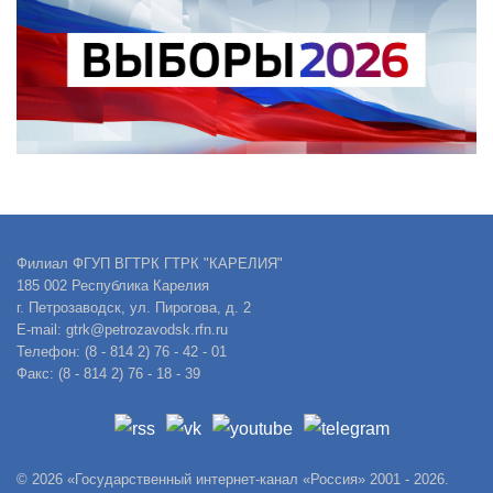
Филиал ФГУП ВГТРК ГТРК "КАРЕЛИЯ"
185 002 Республика Карелия
г. Петрозаводск, ул. Пирогова, д. 2
E-mail: gtrk@petrozavodsk.rfn.ru
Телефон: (8 - 814 2) 76 - 42 - 01
Факс: (8 - 814 2) 76 - 18 - 39
© 2026 «Государственный интернет-канал «Россия» 2001 - 2026.