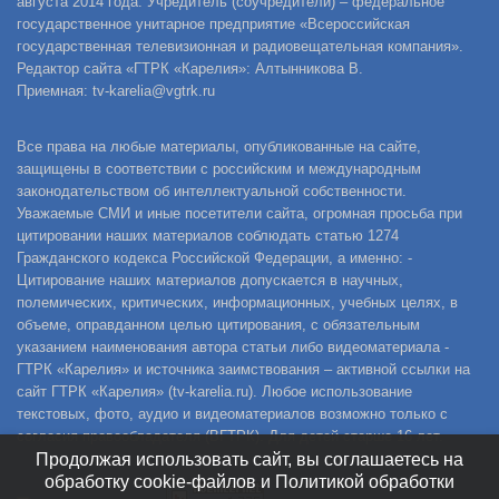
августа 2014 года. Учредитель (соучредители) – федеральное
государственное унитарное предприятие «Всероссийская
государственная телевизионная и радиовещательная компания».
Редактор сайта «ГТРК «Карелия»: Алтынникова В.
Приемная: tv-karelia@vgtrk.ru
Все права на любые материалы, опубликованные на сайте,
защищены в соответствии с российским и международным
законодательством об интеллектуальной собственности.
Уважаемые СМИ и иные посетители сайта, огромная просьба при
цитировании наших материалов соблюдать статью 1274
Гражданского кодекса Российской Федерации, а именно: -
Цитирование наших материалов допускается в научных,
полемических, критических, информационных, учебных целях, в
объеме, оправданном целью цитирования, с обязательным
указанием наименования автора статьи либо видеоматериала -
ГТРК «Карелия» и источника заимствования – активной ссылки на
сайт ГТРК «Карелия» (tv-karelia.ru). Любое использование
текстовых, фото, аудио и видеоматериалов возможно только с
согласия правообладателя (ВГТРК). Для детей старше 16 лет.
Продолжая использовать сайт, вы соглашаетесь на
обработку cookie-файлов и Политикой обработки