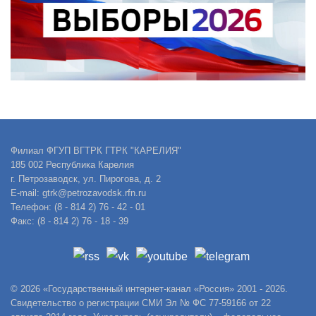
Филиал ФГУП ВГТРК ГТРК "КАРЕЛИЯ"
185 002 Республика Карелия
г. Петрозаводск, ул. Пирогова, д. 2
E-mail: gtrk@petrozavodsk.rfn.ru
Телефон: (8 - 814 2) 76 - 42 - 01
Факс: (8 - 814 2) 76 - 18 - 39
© 2026 «Государственный интернет-канал «Россия» 2001 - 2026.
Свидетельство о регистрации СМИ Эл № ФС 77-59166 от 22