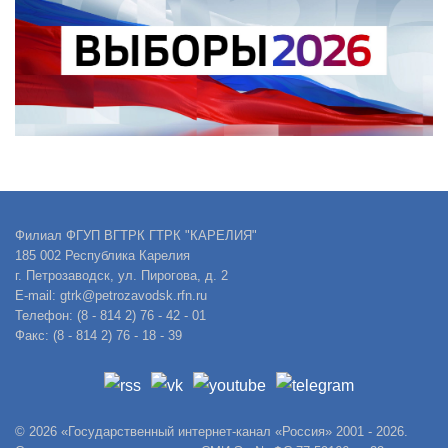
Филиал ФГУП ВГТРК ГТРК "КАРЕЛИЯ"
185 002 Республика Карелия
г. Петрозаводск, ул. Пирогова, д. 2
E-mail: gtrk@petrozavodsk.rfn.ru
Телефон: (8 - 814 2) 76 - 42 - 01
Факс: (8 - 814 2) 76 - 18 - 39
© 2026 «Государственный интернет-канал «Россия» 2001 - 2026.