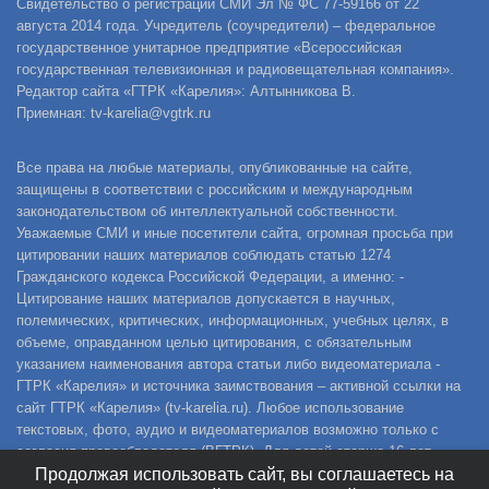
Свидетельство о регистрации СМИ Эл № ФС 77-59166 от 22
августа 2014 года. Учредитель (соучредители) – федеральное
государственное унитарное предприятие «Всероссийская
государственная телевизионная и радиовещательная компания».
Редактор сайта «ГТРК «Карелия»: Алтынникова В.
Приемная: tv-karelia@vgtrk.ru
Все права на любые материалы, опубликованные на сайте,
защищены в соответствии с российским и международным
законодательством об интеллектуальной собственности.
Уважаемые СМИ и иные посетители сайта, огромная просьба при
цитировании наших материалов соблюдать статью 1274
Гражданского кодекса Российской Федерации, а именно: -
Цитирование наших материалов допускается в научных,
полемических, критических, информационных, учебных целях, в
объеме, оправданном целью цитирования, с обязательным
указанием наименования автора статьи либо видеоматериала -
ГТРК «Карелия» и источника заимствования – активной ссылки на
сайт ГТРК «Карелия» (tv-karelia.ru). Любое использование
текстовых, фото, аудио и видеоматериалов возможно только с
согласия правообладателя (ВГТРК). Для детей старше 16 лет.
Продолжая использовать сайт, вы соглашаетесь на