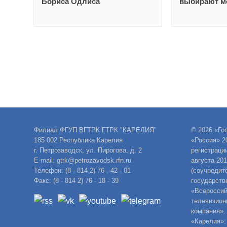
Бориса Одлиса
выбирают м
Филиал ФГУП ВГТРК ГТРК "КАРЕЛИЯ"
© 2026 «Го
185 002 Республика Карелия
«Россия» 2
г. Петрозаводск, ул. Пирогова, д. 2
регистраци
E-mail: gtrk@petrozavodsk.rfn.ru
августа 20
Телефон: (8 - 814 2) 76 - 42 - 01
(соучредит
Факс: (8 - 814 2) 76 - 18 - 39
государств
«Всероссий
телевизион
компания».
«Карелия»: