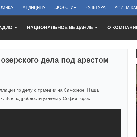
ОМИКА
МЕДИЦИНА
ЭКОЛОГИЯ
КУЛЬТУРА
АФИША КА
АДИО
НАЦИОНАЛЬНОЕ ВЕЩАНИЕ
О КОМПАНИ
озерского дела под арестом
лляции по делу о трагедии на Сямозере. Наша
х. Все подробности узнаем у Софьи Горох.