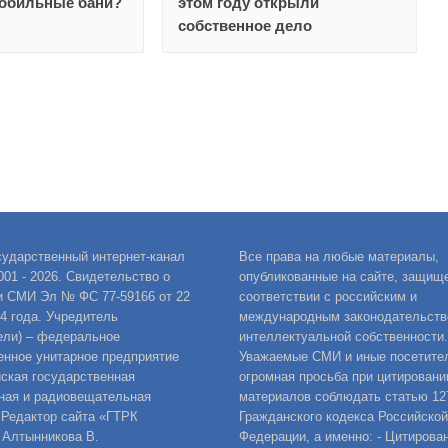
обильные бани?
этом году открыли
собственное дело
сударственный интернет-канал
Все права на любые материалы,
001 - 2026. Свидетельство о
опубликованные на сайте, защищ
и СМИ Эл № ФС 77-59166 от 22
соответствии с российским и
14 года. Учредитель
международным законодательств
ели) – федеральное
интеллектуальной собственности.
енное унитарное предприятие
Уважаемые СМИ и иные посетител
ская государственная
огромная просьба при цитировани
ная и радиовещательная
материалов соблюдать статью 12
 Редактор сайта «ГТРК
Гражданского кодекса Российской
 Алтынникова В.
Федерации, а именно: - Цитирова