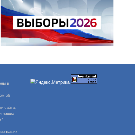
ены в
ом об
и сайта,
и наших
74
ние наших