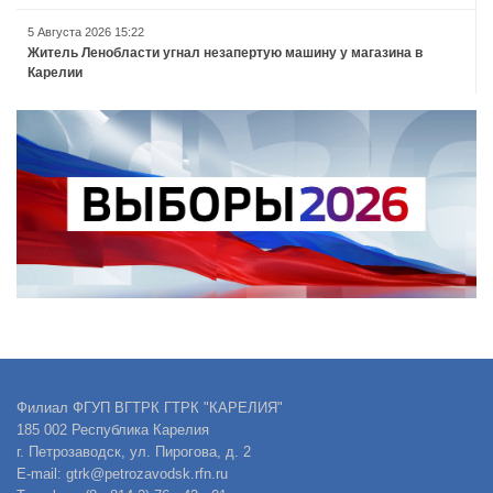
5 Августа 2026 15:22
Житель Ленобласти угнал незапертую машину у магазина в
Карелии
Филиал ФГУП ВГТРК ГТРК "КАРЕЛИЯ"
185 002 Республика Карелия
г. Петрозаводск, ул. Пирогова, д. 2
E-mail: gtrk@petrozavodsk.rfn.ru