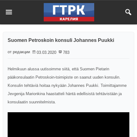
Suomen Petroskoin konsuli Johannes Puukki
от редакции
03.03.2020
783
Helmikuun alussa uutisoimme siitä, että Suomen Pietarin
pääkonsulaatin Petroskoin-toimipiste on saanut uuden konsulin.
Konsulin tehtäviä hoitaa nykyään Johannes Puukki. Toimittajamme
Jevgenija Marionkina haastatteli häntä edellisistä tehtävistään ja
konsulaatin suunnitelmista.