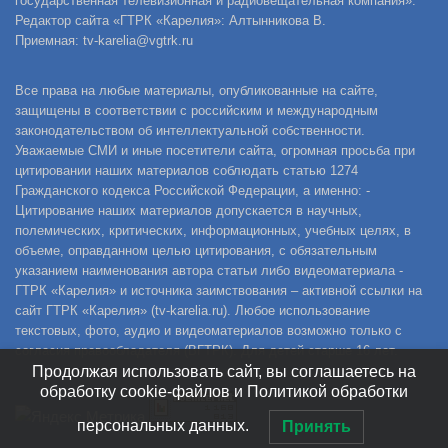
государственная телевизионная и радиовещательная компания».
Редактор сайта «ГТРК «Карелия»: Алтынникова В.
Приемная: tv-karelia@vgtrk.ru
Все права на любые материалы, опубликованные на сайте,
защищены в соответствии с российским и международным
законодательством об интеллектуальной собственности.
Уважаемые СМИ и иные посетители сайта, огромная просьба при
цитировании наших материалов соблюдать статью 1274
Гражданского кодекса Российской Федерации, а именно: -
Цитирование наших материалов допускается в научных,
полемических, критических, информационных, учебных целях, в
объеме, оправданном целью цитирования, с обязательным
указанием наименования автора статьи либо видеоматериала -
ГТРК «Карелия» и источника заимствования – активной ссылки на
сайт ГТРК «Карелия» (tv-karelia.ru). Любое использование
текстовых, фото, аудио и видеоматериалов возможно только с
согласия правообладателя (ВГТРК). Для детей старше 16 лет.
Продолжая использовать сайт, вы соглашаетесь на
обработку cookie-файлов и Политикой обработки
персональных данных.
Принять