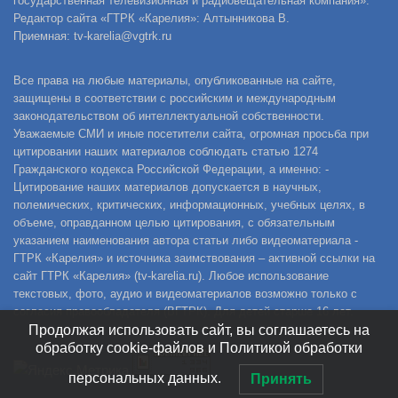
государственная телевизионная и радиовещательная компания».
Редактор сайта «ГТРК «Карелия»: Алтынникова В.
Приемная: tv-karelia@vgtrk.ru
Все права на любые материалы, опубликованные на сайте,
защищены в соответствии с российским и международным
законодательством об интеллектуальной собственности.
Уважаемые СМИ и иные посетители сайта, огромная просьба при
цитировании наших материалов соблюдать статью 1274
Гражданского кодекса Российской Федерации, а именно: -
Цитирование наших материалов допускается в научных,
полемических, критических, информационных, учебных целях, в
объеме, оправданном целью цитирования, с обязательным
указанием наименования автора статьи либо видеоматериала -
ГТРК «Карелия» и источника заимствования – активной ссылки на
сайт ГТРК «Карелия» (tv-karelia.ru). Любое использование
текстовых, фото, аудио и видеоматериалов возможно только с
согласия правообладателя (ВГТРК). Для детей старше 16 лет.
Продолжая использовать сайт, вы соглашаетесь на
обработку cookie-файлов и Политикой обработки
персональных данных.
Принять