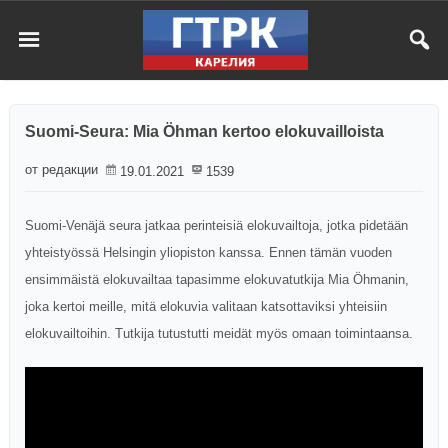
Suomi-Seura: Mia Öhman kertoo elokuvailloista
от редакции
19.01.2021
1539
Suomi-Venäjä seura jatkaa perinteisiä elokuvailtoja, jotka pidetään
yhteistyössä Helsingin yliopiston kanssa. Ennen tämän vuoden
ensimmäistä elokuvailtaa tapasimme elokuvatutkija Mia Öhmanin,
joka kertoi meille, mitä elokuvia valitaan katsottaviksi yhteisiin
elokuvailtoihin. Tutkija tutustutti meidät myös omaan toimintaansa.